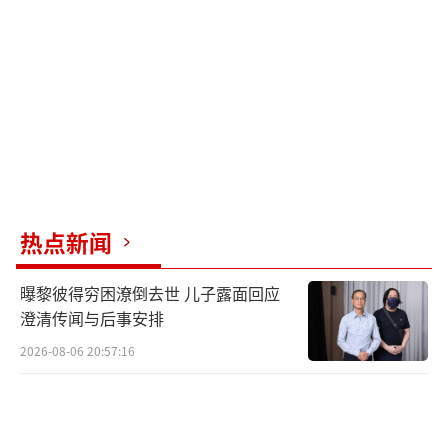
热点新闻
曝黎彼得穷困潦倒去世 儿子露面回应
澄清传闻与后事安排
2026-08-06 20:57:16