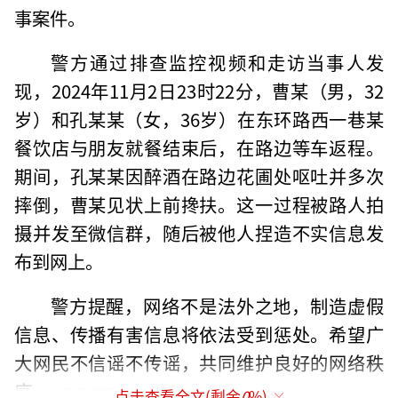
事案件。
警方通过排查监控视频和走访当事人发
现，2024年11月2日23时22分，曹某（男，32
岁）和孔某某（女，36岁）在东环路西一巷某
餐饮店与朋友就餐结束后，在路边等车返程。
期间，孔某某因醉酒在路边花圃处呕吐并多次
摔倒，曹某见状上前搀扶。这一过程被路人拍
摄并发至微信群，随后被他人捏造不实信息发
布到网上。
警方提醒，网络不是法外之地，制造虚假
信息、传播有害信息将依法受到惩处。希望广
大网民不信谣不传谣，共同维护良好的网络秩
序。
（责任编辑：张小花 TT1000）
点击查看全文(剩余
0
%)