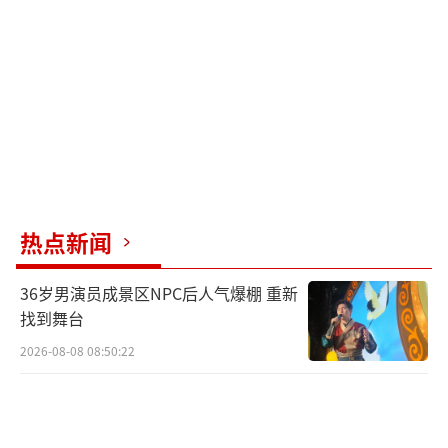
9月底启动的A股行情中，券商板块表现突
出，短短六天内券商指数飙升52%。随后市场
出现调整，但本周券商股再度异动，显示出第
二波行情的迹象。如果市场能继续保持当前的
活跃成交，券商板块的行情有望延续。未来，
单日成交额可能突破3.5万亿，甚至达到5万
亿。
热点新闻
从行业层面看，并购重组带来了新的契
机。头部券商的整合提高了资源配置效率和市
36岁男演员成景区NPC后人气爆棚 重新
场影响力，增强了整个板块的投资吸引力。例
找到舞台
如，国泰君安与海通证券的合并，以及中信证
2026-08-08 08:50:22
券和中信建投的高管互换传闻，都引发了市场
对券商合并潮的关注。政策支持打造航母级券
商，叠加资本市场成交额回暖，券商板块仍有