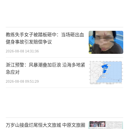
教练失手女子被踏板砸中：当场砸出血
健身事故引发赔偿争议
2026-08-08 14:31:36
浙江预警：风暴潮叠加巨浪 沿海多地紧
急应对
2026-08-08 09:51:29
万岁山接盘烂尾恒大文旅城 中原文旅圈