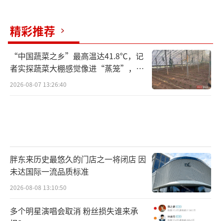
选择精选个股，尤其是有合并重组预期的券商
龙头；如果对个股不太了解，可以选择购买指
精彩推荐
数基金，以避免个股风险并获得板块的平均收
益。目前，跟踪中证证券公司指数的基金规模
“中国蔬菜之乡”最高温达41.8℃，记
较大，流动性较好，适合场内外投资。
者实探蔬菜大棚感觉像进“蒸笼”，有
村民称只能凌晨两点起来干活
2026-08-07 13:26:40
跟随券商板块的走势，把握这一轮牛市的
机会，不失为明智之举。多家券商看好A股来年
走势！
（责任编辑：卢其龙 CN070）
胖东来历史最悠久的门店之一将闭店 因
未达国际一流品质标准
2026-08-08 13:10:50
多个明星演唱会取消 粉丝损失谁来承