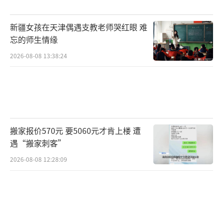
反复活跃的机会。
新疆女孩在天津偶遇支教老师哭红眼 难
从业绩层面来看，市场行情回暖和利好政
忘的师生情缘
策的落地将推动券商基本面和估值提升。今年
2026-08-08 13:38:24
第三季度，A股上市券商合计实现归属于母公司
股东的净利润约393亿元，同比增长41%。从估
值水平来看，截至11月4日，中证证券公司指数
的最新市净率为1.56倍，处于历史估值百分位
搬家报价570元 要5060元才肯上楼 遭
的34%，低于历史上66%的时间。若估值修复
遇“搬家刺客”
到平均值或最高值，潜在上涨空间分别为17%
2026-08-08 12:28:09
和210%。
对于投资者来说，可以遵循大跌大买、小
跌小买的原则。如果对个股有深入研究，可以