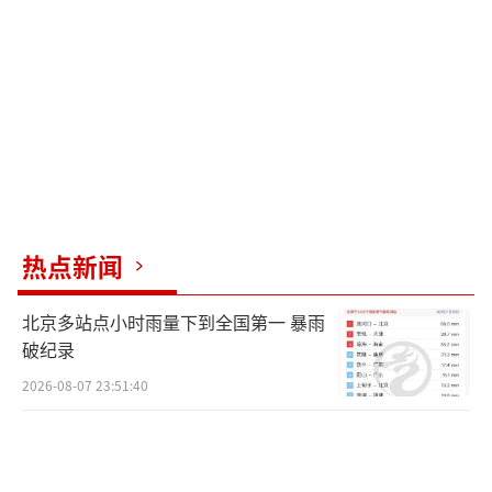
乏信任”和“存在分歧”为由再次宣布解除加
兰特的职务，抗议群众和团体呼吁举行“第二
次加兰特之夜”抗议活动。
以色列国防部长一职将由外交部长伊斯雷
尔·卡茨接任。卡茨刚上任就在社交平台发布
誓言，表示将优先考虑把加沙地带的以色列人
质带回家，“摧毁”哈马斯和真主党。他表
热点新闻
示：“我们将共同努力，战胜敌人，实现战争
目标——把所有被绑架者带回家是最重要的价值
北京多站点小时雨量下到全国第一 暴雨
使命，摧毁加沙的哈马斯，击败黎巴嫩的真主
破纪录
党，遏制伊朗的侵略，让南部和北部居民安全
2026-08-07 23:51:40
返回家园。”
加兰特被免职正值美国总统大选之日，美