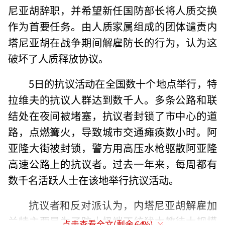
尼亚胡辞职，并希望新任国防部长将人质交换
作为首要任务。由人质家属组成的团体谴责内
塔尼亚胡在战争期间解雇防长的行为，认为这
破坏了人质释放协议。
5日的抗议活动在全国数十个地点举行，特
拉维夫的抗议人群达到数千人。多条公路和联
结处在夜间被堵塞，抗议者封锁了市中心的道
路，点燃篝火，导致城市交通瘫痪数小时。阿
亚隆大街被封锁，警方用高压水枪驱散阿亚隆
高速公路上的抗议者。过去一年来，每周都有
数千名活跃人士在该地举行抗议活动。
抗议者和反对派认为，内塔尼亚胡解雇加
兰特主要是为了防止极端正统犹太教徒大规模
点击查看全文(剩余
64
%)