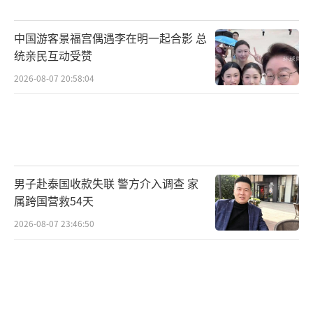
国是以色列在加沙战争中的主要支持者。舆论
认为，加兰特与白宫的关系比内塔尼亚胡好得
中国游客景福宫偶遇李在明一起合影 总
多。白宫国家安全委员会的一名代表表示，加
统亲民互动受赞
兰特一直是美国与以色列在国防事务上的重要
2026-08-07 20:58:04
合作伙伴，将继续与以色列下一任国防部长合
作。
（责任编辑：张小花 TT1000）
男子赴泰国收款失联 警方介入调查 家
属跨国营救54天
2026-08-07 23:46:50