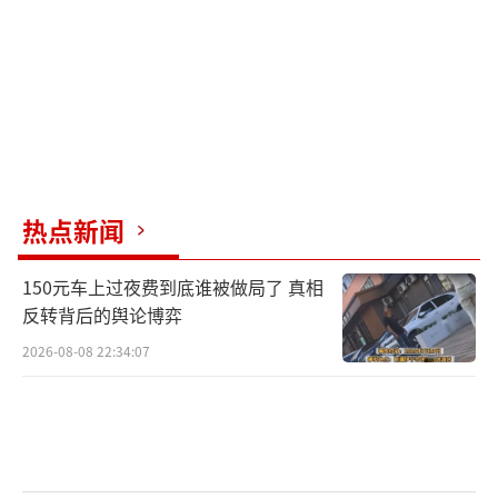
绒价格上涨了6.94%，白鸭绒价格上涨了11.1
5%。
国内猪肉价格自2021年开始下跌，近两年
低位运行。尽管目前猪肉价格有所回暖，但仍
不及以前。猪肉与鸭、鹅等禽肉在生产和消费
热点新闻
链条上相互影响，猪肉价格回落挤压了鸭鹅消
费市场，导致其出栏量下降。国家水禽产业技
150元车上过夜费到底谁被做局了 真相
术体系数据显示，2023年商品肉鸭出栏量降为4
反转背后的舆论博弈
2.18亿只，商品鹅出栏量跌至5.15亿只。今年
2026-08-08 22:34:07
羽绒服涨价了。
（责任编辑：卢其龙 CN070）