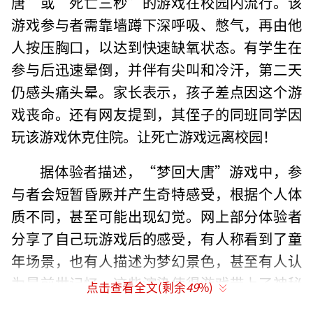
唐”或“死亡三秒”的游戏在校园内流行。该
游戏参与者需靠墙蹲下深呼吸、憋气，再由他
人按压胸口，以达到快速缺氧状态。有学生在
参与后迅速晕倒，并伴有尖叫和冷汗，第二天
仍感头痛头晕。家长表示，孩子差点因这个游
戏丧命。还有网友提到，其侄子的同班同学因
玩该游戏休克住院。让死亡游戏远离校园！
据体验者描述，“梦回大唐”游戏中，参
与者会短暂昏厥并产生奇特感受，根据个人体
质不同，甚至可能出现幻觉。网上部分体验者
分享了自己玩游戏后的感受，有人称看到了童
年场景，也有人描述为梦幻景色，甚至有人认
为是前世记忆。这些渲染使得游戏带上了神秘
点击查看全文(剩余
49
%)
色彩。