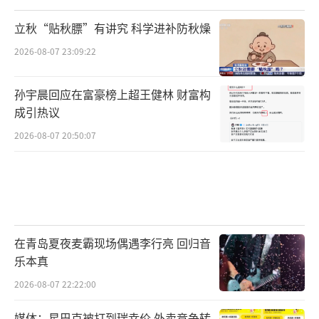
立秋“贴秋膘”有讲究 科学进补防秋燥
2026-08-07 23:09:22
孙宇晨回应在富豪榜上超王健林 财富构
成引热议
2026-08-07 20:50:07
在青岛夏夜麦霸现场偶遇李行亮 回归音
乐本真
2026-08-07 22:22:00
媒体：星巴克被打到瑞幸价 外卖竞争转