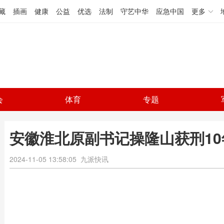
藏
插画
健康
公益
优选
法制
守艺中华
应急中国
更多
会
体育
专题
安徽淮北原副书记操隆山获刑10
2024-11-05 13:58:05
九派快讯