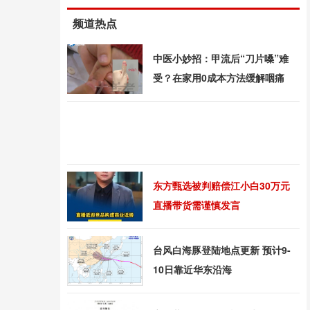
频道热点
中医小妙招：甲流后“刀片嗓”难
受？在家用0成本方法缓解咽痛
东方甄选被判赔偿江小白30万元
直播带货需谨慎发言
台风白海豚登陆地点更新 预计9-
10日靠近华东沿海