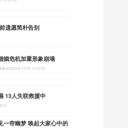
生前遗愿简朴告别
婚姻危机加重形象崩塌
形象崩塌
2024-12-05 10:02:03
 13人失联救援中
8:00
见一帘幽梦 唤起大家心中的