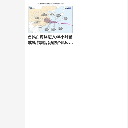
拿
台风白海豚进入48小时警
戒线 福建启动防台风应急
响应