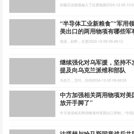
孙颖莎说慢慢融入了比赛氛围
2024-12-05 10:0
“半导体工业新粮食”“军用
美出口的两用物项有哪些军
美国，材料，石墨
2024-12-05 09:48:12
继续强化对乌军援，坚持不
提及向乌克兰派维和部队
乌克兰，北约，吕特
2024-12-05 09:48:29
中方加强相关两用物项对美
放开手脚了”
中方加强相关两用物项对美国出口管制，“中国
法塔赫与哈马斯同意战后共