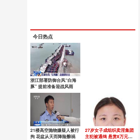
今日热点
浙江部署防御台风“白海
豚” 提前准备迎战风雨
21楼高空抛物嫌疑人被行
27岁女子成组织卖淫集团
拘 花盆从天而降险酿祸
主犯被通缉 悬赏8万元捉