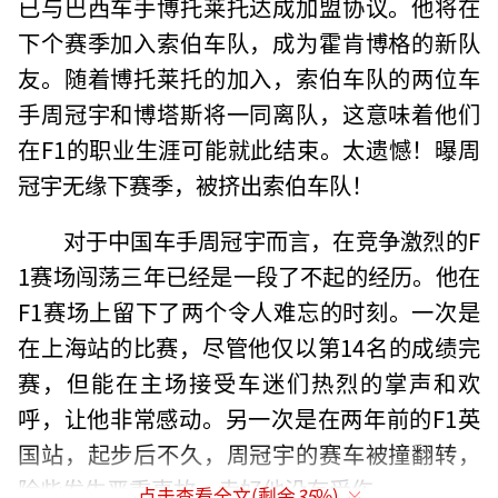
已与巴西车手博托莱托达成加盟协议。他将在
下个赛季加入索伯车队，成为霍肯博格的新队
友。随着博托莱托的加入，索伯车队的两位车
手周冠宇和博塔斯将一同离队，这意味着他们
在F1的职业生涯可能就此结束。太遗憾！曝周
冠宇无缘下赛季，被挤出索伯车队！
对于中国车手周冠宇而言，在竞争激烈的F
1赛场闯荡三年已经是一段了不起的经历。他在
F1赛场上留下了两个令人难忘的时刻。一次是
在上海站的比赛，尽管他仅以第14名的成绩完
赛，但能在主场接受车迷们热烈的掌声和欢
呼，让他非常感动。另一次是在两年前的F1英
国站，起步后不久，周冠宇的赛车被撞翻转，
险些发生严重事故，幸好他没有受伤。
点击查看全文(剩余
35
%)