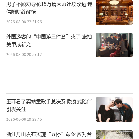
男子不顾劝导花15万请大师迁坟改运 迷
信陷阱终醒悟
2026-08-08 22:31:26
外国游客的“中国游三件套”火了 旅拍
美甲成新宠
2026-08-08 20:57:12
王菲看了窦靖童歌手总决赛 隐身式陪伴
引发关注
2026-08-08 19:29:45
浙江舟山发布实施“五停”命令 应对台