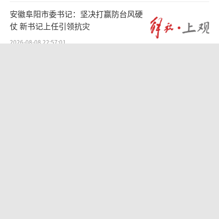
安徽阜阳市委书记：坚决打赢防台风硬
仗 新书记上任引领抗灾
2026-08-08 22:57:01
河南西平刑案嫌犯逃窜时伤害多人 嫌疑
人已被抓获
2026-08-08 19:37:03
购飞机票7分钟后退票被扣2022元 隐形
条款引争议
2026-08-08 22:51:59