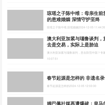
琼瑶之子陈中维：母亲生前
的患难婚姻 深情守护至终
琼瑶之子陈中维,琼瑶婚姻
2024-12-05 11:44:3
澳大利亚加紧与瑙鲁谈判，
去是交易，实际上是胁迫
澳大利亚加紧与瑙鲁谈判，意在防范中国？专
10:07:51
春节起源是怎样的 非遗名
春节起源是怎样的
2024-12-05 12:03:30
姆巴佩社媒再遭爆破：皇马