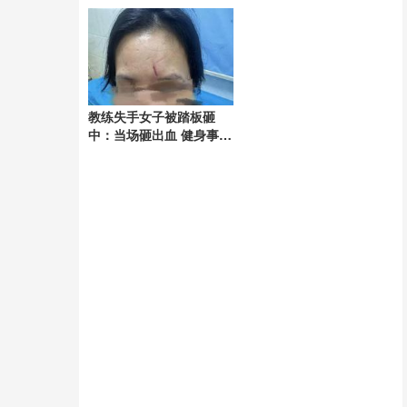
塑
教练失手女子被踏板砸
中：当场砸出血 健身事故
引发赔偿争议