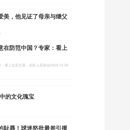
爱美，他见证了母亲与继父
9
意在防范中国？专家：看上
家：看上去是交易，实际上是胁迫
2024-12-05
录中的文化瑰宝
的耻辱！球迷怒批最差引援