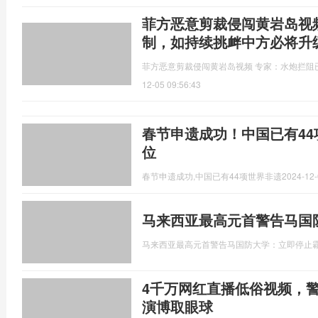
菲方恶意剪裁侵闯黄岩岛视
制，如持续挑衅中方必将升
菲方恶意剪裁侵闯黄岩岛视频 专家：水炮拦阻
12-05 09:56:43
春节申遗成功！中国已有4
位
春节申遗成功,​​​中国已有44项世界非遗
2024-12-
马来西亚最高元首警告马国
马来西亚最高元首警告马国防大学：立即停止
4千万网红直播低俗视频，警
演博取眼球