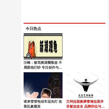
今日热点
汪峰：被骂摇滚圈叛徒 不
屑跟他们吵 专注创作与时
代关系
谁来管管电动车远光灯 改
兰州拉面换牌青海拉面并
装乱象频发
非被迫改名 品牌归位与重