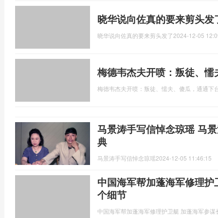
晓华说向佐真的要来剪头发
晓华说向佐真的要来剪头发了
2024-12-05 12:0
梅德韦杰夫开喷：叛徒、懦
梅德韦杰夫开喷：叛徒、懦夫、傻瓜，通通下
马景涛手写信悼念琼瑶 马
典
马景涛手写信悼念琼瑶
2024-12-05 11:46:15
中国海军帮加蓬海军修理护
个细节
中国海军帮加蓬海军修理护卫艇 加蓬海军参谋