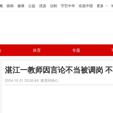
藏
插画
健康
公益
优选
法制
守艺中华
应急中国
更多
会
体育
专题
湛江一教师因言论不当被调岗 
2024-10-31 22:26:49
教育闲操心