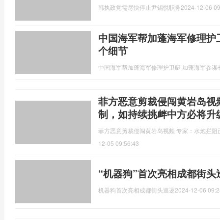
韩执政党需尽快停止尹锡悦职务
2024-12-06 09
中国海军帮加蓬海军修理护
个细节
中国海军帮加蓬海军修理护卫艇 加蓬海军参谋
菲方恶意剪裁侵闯黄岩岛视
制，如持续挑衅中方必将升
菲方恶意剪裁侵闯黄岩岛视频 专家：水炮拦阻
12-05 09:56:43
“机器狗”首次亮相成都街头
机器狗首次亮相成都街头巡逻
2024-12-06 09:2