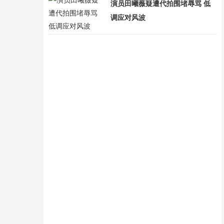
演员田曦薇疑遭代拍围堵辱骂 低
调应对风波