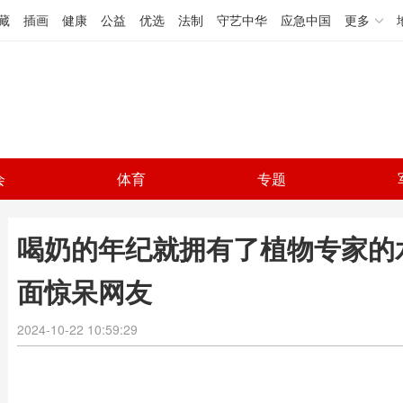
藏
插画
健康
公益
优选
法制
守艺中华
应急中国
更多
会
体育
专题
喝奶的年纪就拥有了植物专家的
面惊呆网友
2024-10-22 10:59:29