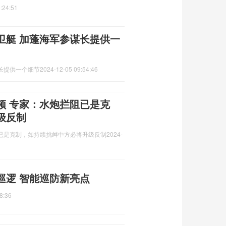
:24:51
卫艇 加蓬海军参谋长提供一
长提供一个细节
2024-12-05 09:54:46
频 专家：水炮拦阻已是克
级反制
已是克制，如持续挑衅中方必将升级反制
2024-
巡逻 智能巡防新亮点
8:36