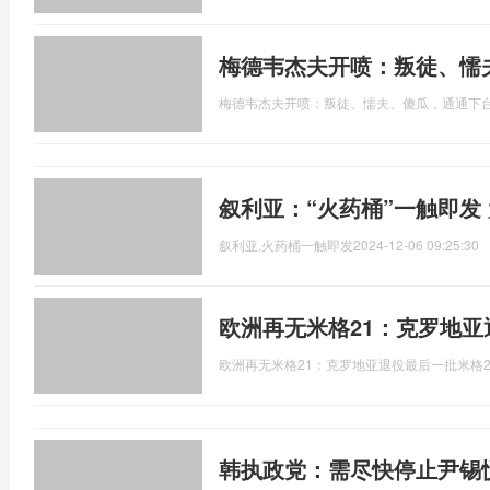
梅德韦杰夫开喷：叛徒、懦
梅德韦杰夫开喷：叛徒、懦夫、傻瓜，通通下
叙利亚：“火药桶”一触即发
叙利亚,火药桶一触即发
2024-12-06 09:25:30
欧洲再无米格21：克罗地亚
欧洲再无米格21：克罗地亚退役最后一批米格2
韩执政党：需尽快停止尹锡