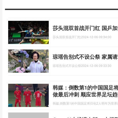
莎头混双首战开门红 国乒加
莎头混双首战开门红
2024-12-06 09:34:00
琼瑶告别式不设公祭 家属
琼瑶告别式不设公祭
2024-12-06 09:33:30
韩媒：倒数第1的中国国足将
做最后冲刺 顺应世界足坛趋
韩媒,倒数第1的中国国足将归化2人明年为世