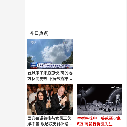
今日热点
台风来了未必凉快 有的地
方反而更热 下沉气流推高
温
因凡蒂诺被指与女员工关
宇树科技中一签或至少赚
系不当 欧足联支付补偿金
5万 高发行价引关注