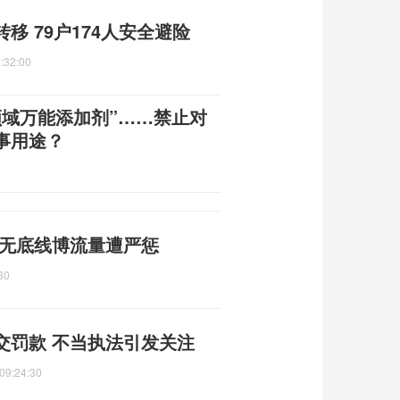
移 79户174人安全避险
:32:00
领域万能添加剂”……禁止对
事用途？
 无底线博流量遭严惩
30
交罚款 不当执法引发关注
09:24:30