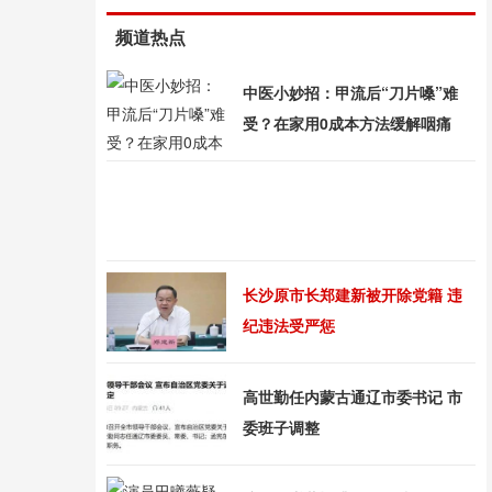
频道热点
中医小妙招：甲流后“刀片嗓”难
受？在家用0成本方法缓解咽痛
长沙原市长郑建新被开除党籍 违
纪违法受严惩
高世勤任内蒙古通辽市委书记 市
委班子调整