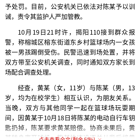
予处罚。目前，公安机关已依法对陈某予以训
诫，责令其监护人严加管教。
10月19日21时许，揭阳110接到群众报
警，称榕城区榕东街道东乡村篮球场内一女孩
被一男孩踢倒受伤。民警迅速到场处置，并将
双方带至公安机关调查，同时通知双方家长到
场配合调查处理。
经查，黄某（女，11岁）与陈某（男，13
岁，均为在校学生）相互认识，为朋友关系。
当晚，双方与其他同学一起在篮球场玩耍期
间，因黄某于10月18日将陈某的电动自行车钥
匙扔掉，陈某要求黄某赔偿。协商未果后，黄
某转身离开球场，陈某快速追逐并从背后将黄
点击查看全文(剩余
50
%)