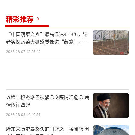
精彩推荐
“中国蔬菜之乡”最高温达41.8℃，记
者实探蔬菜大棚感觉像进“蒸笼”，有
村民称只能凌晨两点起来干活
2026-08-07 13:26:40
以媒：穆杰塔巴被紧急送医情况危急 病
情传闻四起
2026-08-08 10:40:37
胖东来历史最悠久的门店之一将闭店 因