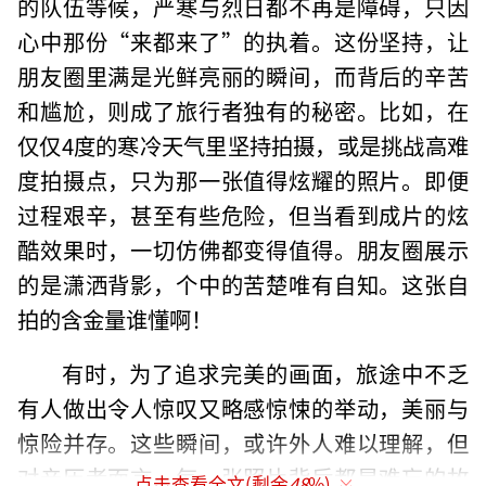
的队伍等候，严寒与烈日都不再是障碍，只因
心中那份“来都来了”的执着。这份坚持，让
朋友圈里满是光鲜亮丽的瞬间，而背后的辛苦
和尴尬，则成了旅行者独有的秘密。比如，在
仅仅4度的寒冷天气里坚持拍摄，或是挑战高难
度拍摄点，只为那一张值得炫耀的照片。即便
过程艰辛，甚至有些危险，但当看到成片的炫
酷效果时，一切仿佛都变得值得。朋友圈展示
的是潇洒背影，个中的苦楚唯有自知。这张自
拍的含金量谁懂啊！
有时，为了追求完美的画面，旅途中不乏
有人做出令人惊叹又略感惊悚的举动，美丽与
惊险并存。这些瞬间，或许外人难以理解，但
对亲历者而言，每一张照片背后都是难忘的故
点击查看全文(剩余
48
%)