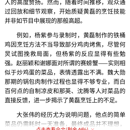
人的高度赞扬。然而，随着时间推移，观众通
过回放和细节观察，开始质疑黄磊的烹饪技能
并非如节目中展现的那般高超。
例如，杨紫参与录制时，黄磊制作的铁桶
鸡因烹饪方法不当导致部分鸡肉烤焦，尽管何
炅试图挽救局面，但杨紫的反应显得有些勉
强。赵丽颖和谢娜面对所谓的赛螃蟹——实则相
似于炒鸡蛋的菜品，表情透露出不满。魏大勋
那期的锅包肉制作过程也显得不够专业，而白
百何点的自制凉皮和那英、沈腾等人对菜品的
直接反馈，进一步揭示了黄磊烹饪上的不足。
大张伟的经历尤为说明问题，他点的简单
菜品仍需耗时一天准备，最终成品并不理想，
点击查看全文(剩余
46
%)