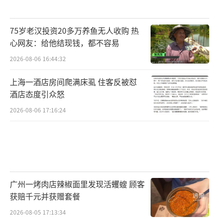
75岁老汉投资20多万养鱼无人收购 热
心网友：给他结现钱，都不容易
2026-08-06 16:44:32
上海一酒店房间爬满床虱 住客反被怼
酒店态度引众怒
2026-08-06 17:16:24
广州一烤肉店辣椒面里发现活蠼螋 顾客
获赔千元并获赠套餐
2026-08-05 17:13:34