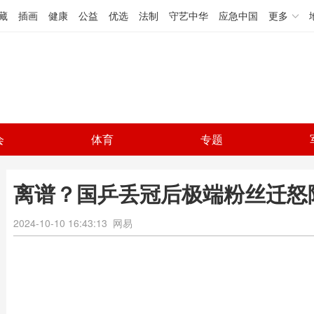
藏
插画
健康
公益
优选
法制
守艺中华
应急中国
更多
会
体育
专题
离谱？国乒丢冠后极端粉丝迁怒
2024-10-10 16:43:13
网易