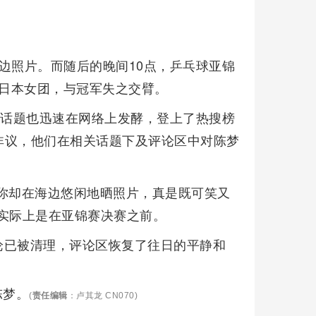
边照片。而随后的晚间10点，乒乓球亚锦
给日本女团，与冠军失之交臂。
一话题也迅速在网络上发酵，登上了热搜榜
非议，他们在相关话题下及评论区中对陈梦
你却在海边悠闲地晒照片，真是既可笑又
实际上是在亚锦赛决赛之前。
论已被清理，评论区恢复了往日的平静和
陈梦。
(
责任编辑
：卢其龙 CN070)