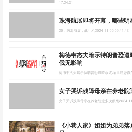
17:24:31
珠海航展即将开幕，哪些明
20，珠海航展，战斗机
2024-11-05 09:41:43
梅德韦杰夫暗示特朗普恐遭暗
俄无影响
梅德韦杰夫暗示特朗普恐遭暗杀 称哈里斯愚蠢
女子哭诉残障母亲在养老院
女子哭诉残障母亲在养老院遭多次猥亵
2024-11
《小巷人家》姐姐为弟弟落