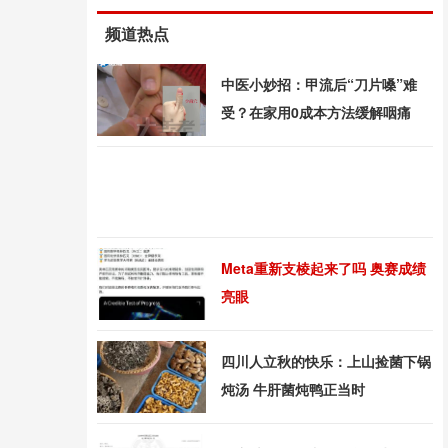
频道热点
中医小妙招：甲流后“刀片嗓”难
受？在家用0成本方法缓解咽痛
Meta重新支棱起来了吗 奥赛成绩
亮眼
四川人立秋的快乐：上山捡菌下锅
炖汤 牛肝菌炖鸭正当时