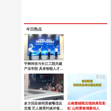
今日热点
宇树科技与长江工院共建
产业学院 具身智能人才培
养启动
多方回应侯明昊被曝违反
云南楚雄雨后现绝美双彩
交规 艺人接受约谈并签署
虹 山间景致清新动人