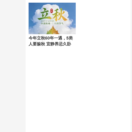
承诺书
今年立秋60年一遇，5类
人要躲秋 宜静养忌久卧