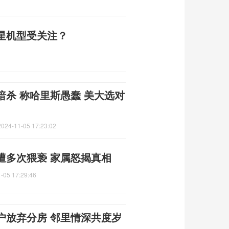
星机型受关注？
杀 称哈里斯愚蠢 美大选对
2024-11-05 17:23:02
遭多次猥亵 家属怒揭真相
-05 17:29:46
户放弃分房 邻里情深共度岁