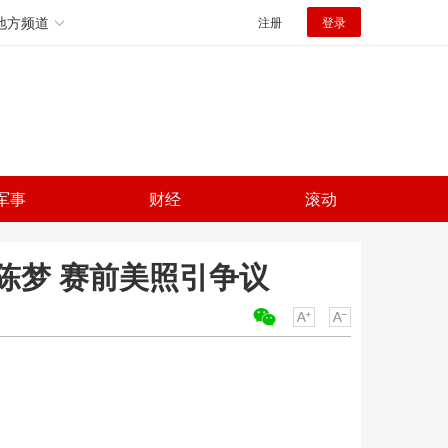
地方频道
注册
登录
军事
财经
滚动
陈梦 赛前美照引争议
关键词：