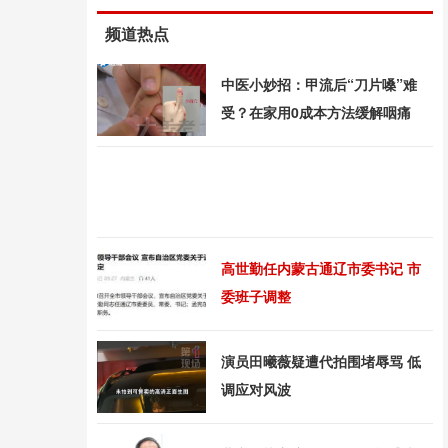
频道热点
中医小妙招：甲流后“刀片嗓”难
受？在家用0成本方法缓解咽痛
高世勤任内蒙古通辽市委书记 市
委班子调整
演员田曦薇疑遭代拍围堵辱骂 低
调应对风波