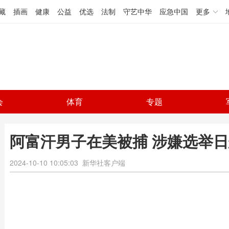
藏
插画
健康
公益
优选
法制
守艺中华
应急中国
更多
会
体育
专题
阿富汗男子在美被捕 涉嫌选举
2024-10-10 10:05:03
新华社客户端