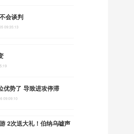
都不会谈判
05 09:35:13
变
5:19
位优势了 导致进攻停滞
6 09:09:10
游 2次送大礼！伯纳乌嘘声