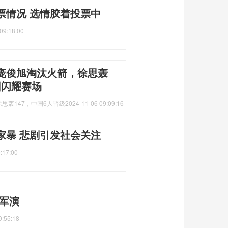
票情况 选情胶着投票中
09:18:00
庞俊旭淘汰火箭，徐思轰
团闪耀赛场
思轰147，中国6人晋级
2024-11-06 09:09:16
家暴 悲剧引发社会关注
:17:00
合军演
9:55:18