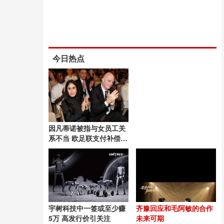
今日热点
因凡蒂诺被指与女员工关
系不当 欧足联支付补偿金
引发争议
宇树科技中一签或至少赚
齐豫回应和毛阿敏的合作
5万 高发行价引关注
未来可期