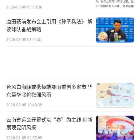
2026-08-09 00:09:36
唐田赛前发布会上引用《孙子兵法》 解
读球队备战策略
2026-08-09 03:41:31
台风白海豚或携极端暴雨重创多省市 华
东至华北将掀强风雨
2026-08-08 10:48:39
云南省运会开幕式以“春”为主线 创新
展现昆明风采
2026-08-09 00:57:09