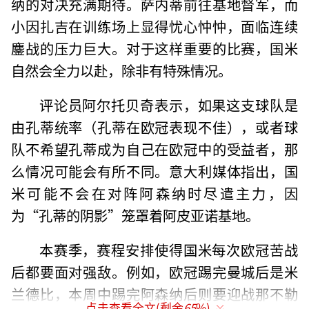
纳的对决充满期待。萨内蒂前往基地督军，而
小因扎吉在训练场上显得忧心忡忡，面临连续
鏖战的压力巨大。对于这样重要的比赛，国米
自然会全力以赴，除非有特殊情况。
评论员阿尔托贝奇表示，如果这支球队是
由孔蒂统率（孔蒂在欧冠表现不佳），或者球
队不希望孔蒂成为自己在欧冠中的受益者，那
么情况可能会有所不同。意大利媒体指出，国
米可能不会在对阵阿森纳时尽遣主力，因
为“孔蒂的阴影”笼罩着阿皮亚诺基地。
本赛季，赛程安排使得国米每次欧冠苦战
后都要面对强敌。例如，欧冠踢完曼城后是米
兰德比，本周中踢完阿森纳后则要迎战那不勒
点击查看全文(剩余
65
%)