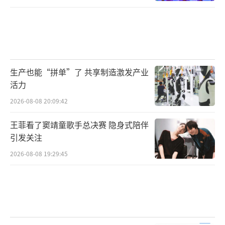
生产也能“拼单”了 共享制造激发产业
活力
2026-08-08 20:09:42
王菲看了窦靖童歌手总决赛 隐身式陪伴
引发关注
2026-08-08 19:29:45