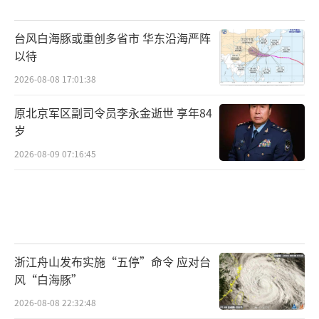
台风白海豚或重创多省市 华东沿海严阵
以待
2026-08-08 17:01:38
原北京军区副司令员李永金逝世 享年84
岁
2026-08-09 07:16:45
浙江舟山发布实施“五停”命令 应对台
风“白海豚”
2026-08-08 22:32:48