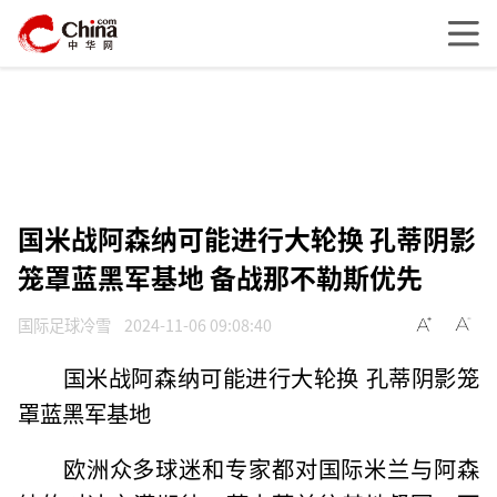
国米战阿森纳可能进行大轮换 孔蒂阴影
笼罩蓝黑军基地 备战那不勒斯优先
国际足球冷雪
2024-11-06 09:08:40
国米战阿森纳可能进行大轮换 孔蒂阴影笼
罩蓝黑军基地
欧洲众多球迷和专家都对国际米兰与阿森