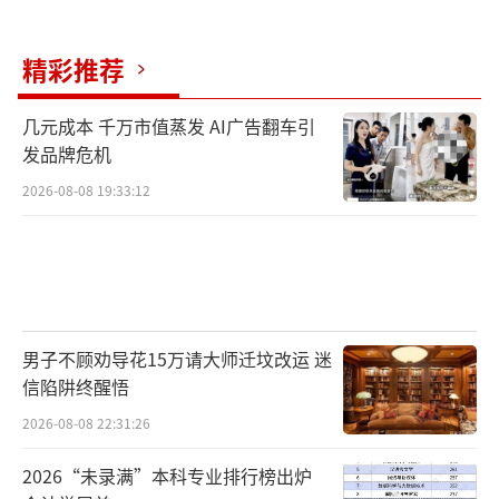
精彩推荐
几元成本 千万市值蒸发 AI广告翻车引
发品牌危机
2026-08-08 19:33:12
男子不顾劝导花15万请大师迁坟改运 迷
信陷阱终醒悟
2026-08-08 22:31:26
2026“未录满”本科专业排行榜出炉