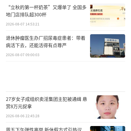
“立秋的第一杯奶茶”又爆单了 全国多
地门店排队超300杯
2026-08-07 14:53:21
退休肿瘤医生办厂招尿毒症患者：带着
病活下去，还能活得有点尊严
2026-08-07 09:00:03
27岁女子成组织卖淫集团主犯被通缉 悬
赏8万元捉拿
2026-08-06 22:45:28
周五下午弹性离岗 新休假方式引热议