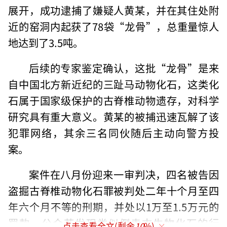
展开，成功逮捕了嫌疑人黄某，并在其住处附
近的窑洞内起获了78袋“龙骨”，总重量惊人
地达到了3.5吨。
后续的专家鉴定确认，这批“龙骨”是来
自中国北方新近纪的三趾马动物化石，这类化
石属于国家级保护的古脊椎动物遗存，对科学
研究具有重大意义。黄某的被捕迅速瓦解了该
犯罪网络，其余三名同伙随后主动向警方投
案。
案件在八月份迎来一审判决，四名被告因
盗掘古脊椎动物化石罪被判处二年十个月至四
年六个月不等的刑期，并处以1万至1.5万元的
罚款。公众若发现类似倒卖古生物化石的行
点击查看全文(剩余
10
%)