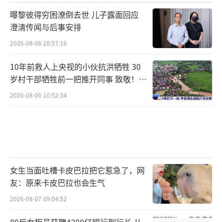
曝黎彼得穷困潦倒去世 儿子露面回应
澄清传闻与后事安排
2026-08-06 20:57:16
10年前救人上央视的小伙抗洪牺牲 30
岁村干部牺牲前一把推开同事 致敬！送
别！
2026-08-06 10:52:34
女生当面吐槽卡皮巴拉把它惹急了，网
友：原来卡皮巴拉也会生气
2026-08-07 09:04:52
80后女柜员获聘4200亿银行副行长 从