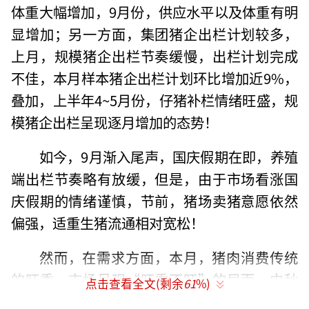
体重大幅增加，9月份，供应水平以及体重有明
显增加；另一方面，集团猪企出栏计划较多，
上月，规模猪企出栏节奏缓慢，出栏计划完成
不佳，本月样本猪企出栏计划环比增加近9%，
叠加，上半年4~5月份，仔猪补栏情绪旺盛，规
模猪企出栏呈现逐月增加的态势！
如今，9月渐入尾声，国庆假期在即，养殖
端出栏节奏略有放缓，但是，由于市场看涨国
庆假期的情绪谨慎，节前，猪场卖猪意愿依然
偏强，适重生猪流通相对宽松！
然而，在需求方面，本月，猪肉消费传统
的旺季，市场呈现“旺季不旺”的局面，中秋
点击查看全文(剩余
61
%)
假期，节前屠企备货表现不佳，节后需求跟进