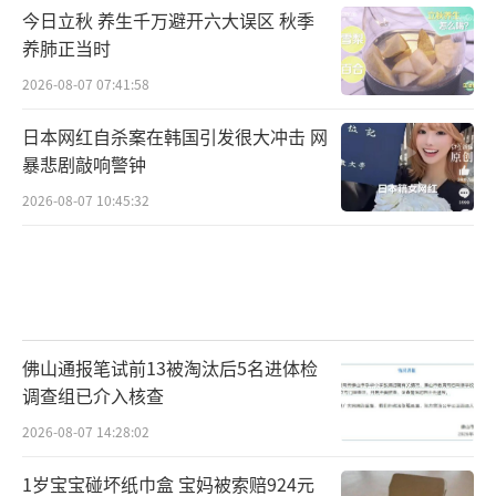
今日立秋 养生千万避开六大误区 秋季
养肺正当时
2026-08-07 07:41:58
日本网红自杀案在韩国引发很大冲击 网
暴悲剧敲响警钟
2026-08-07 10:45:32
佛山通报笔试前13被淘汰后5名进体检
调查组已介入核查
2026-08-07 14:28:02
1岁宝宝碰坏纸巾盒 宝妈被索赔924元