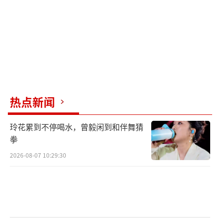
会面猪场出栏增加，部分集团猪企出栏计划完
成较差，降价走量现象增多，河南大厂报价下
跌0.2元/公斤左右！南方地区，需求利好不
足，购销相对低迷，部分大厂有一定降价卖猪
的操作，南北地区散户猪场以稳价或小幅落价
出栏为主！
热点新闻
受供需调整，屠企调价收猪，预计，2024
玲花累到不停喝水，曾毅闲到和伴舞猜
年9月30日，猪价一夜遇冷，价格下跌“猛抬
拳
头”，外三元生猪报价跌至17.68元/公斤，猪
2026-08-07 10:29:30
价下跌0.05元/公斤，后市购销情绪的变化，理
性来看，由于10月份，集团猪企出栏计划进一
步增加，而出栏有效窗口期减少，国庆假期
后，猪价仍将以“易跌难涨”为主！
（责任编辑：