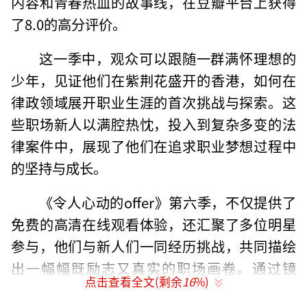
内容和青春热血的故事线，在豆瓣平台上获得
了8.0的高分评价。
这一季中，观众可以跟随一群满怀理想的
少年，见证他们在紫荆花盛开的香港，如何在
律政领域展开职业生涯的首次挑战与探索。这
些职场新人以满腔热忱，投入到复杂多变的法
律案件中，展现了他们在追求职业梦想过程中
的坚持与成长。
《令人心动的offer》第六季，不仅提供了
免费的高清在线观看体验，还汇聚了多位明星
参与，他们与新人们一同经历挑战，共同描绘
出一幅幅既励志又真实的职场画卷。通过镜
点击查看全文(剩余
16
%)
头，观众不仅能感受到香港这座城市的独特魅