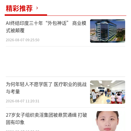
心，可能觉得关系稳定了，也不用再拼命表现
精彩推荐
了。但他没想到老丈人还在观察呢，估计他心
里也没想到老丈人会通过这样的“干活勤快
AI终结印度三十年“外包神话” 商业模
度”来评价自己。不过，话说回来，掰玉米是
式被颠覆
个大体力活，干活没以前那么拼命也情有可
2026-08-07 09:25:50
原。
老丈人
：老丈人一看未来女婿今年不那么
卖力了，心里肯定犯嘀咕啊。他虽然开玩笑说
了句“明年还得叫阿姨”，其实是在敲打他，
为何年轻人不愿学医了 医疗职业的挑战
让他注意别放松警惕。老丈人毕竟是希望女儿
与考量
未来能找个踏实过日子的人，所以他这调侃背
2026-08-07 11:20:31
后也是关心。
27岁女子组织卖淫集团被悬赏通缉 打破
固有印象
丈母娘
：丈母娘虽然没直接说啥，但她在