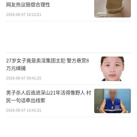
网友热议赔偿合理性
“这玩笑话其实透着点道理，老丈人这心
2026-08-07 10:22:51
思还挺细的。”
（责任编辑：乔娇 TT0002）
27岁女子竟是卖淫集团主犯 警方悬赏8
万元缉捕
2026-08-07 09:41:25
男子杀人后逃进深山21年活得像野人 村
民一句话牵出线索
2026-08-07 10:41:31