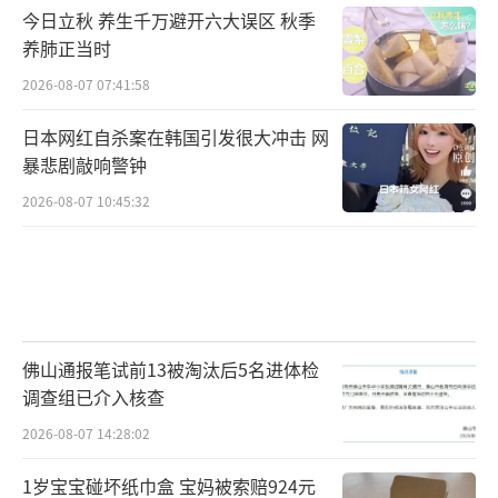
今日立秋 养生千万避开六大误区 秋季
活！”
养肺正当时
“老丈人这话里有话，明年叫阿姨这事
2026-08-07 07:41:58
儿，真的是调侃还是考验啊？”
日本网红自杀案在韩国引发很大冲击 网
暴悲剧敲响警钟
“看来想在老丈人面前混得好，掰玉米也
2026-08-07 10:45:32
是个门道，得有个拼劲。”
就怕丈母娘来一句。这小伙比去年的那个
勤快。
“今年干活不积极，明年叫阿姨，哈哈，
佛山通报笔试前13被淘汰后5名进体检
这个玩笑挺狠的，但也挺真。”
调查组已介入核查
2026-08-07 14:28:02
“不管是不是过门，勤快点总没错，老丈
人丈母娘看得可是实实在在的表现。”
1岁宝宝碰坏纸巾盒 宝妈被索赔924元