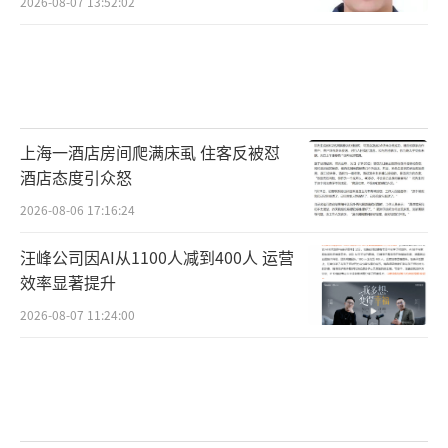
家庭中的位置肯定也是举足轻重的。老丈人话
2026-08-07 13:52:02
里有话，丈母娘心里其实也有考量。她可能觉
得这男孩儿虽然今年不积极，但不能就因此定
了他的“未来”，她的态度可能更温和些，但
肯定也在关注。
上海一酒店房间爬满床虱 住客反被怼
酒店态度引众怒
女朋友
：女朋友估计一边干活一边看着男
友和老丈人之间的互动。她心里可能也有点紧
2026-08-06 17:16:24
张，毕竟关系再好也怕父母对男朋友有看法。
汪峰公司因AI从1100人减到400人 运营
所以，她可能也希望男友表现积极点，让父母
效率显著提升
心里放心。
2026-08-07 11:24:00
网友评论
“未过门的女婿比驴还能干，这话说得太
现实了，有时候得看丈母娘和老丈人的脸色干