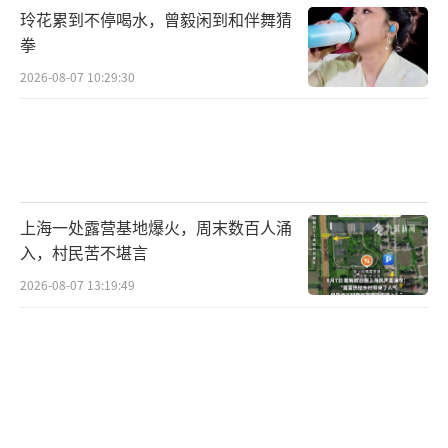
玲花累到不停喝水，曾毅闲到和伴舞猜
度。你想，老丈人一看你干活不积极，可能就
拳
会觉得“这个小伙子是不是不想努力了？”而
2026-08-07 10:29:30
且勤快和日常生活是挂钩的，勤快点总不会
错。
老丈人的调侃反映了啥？
你看，老丈人那
句“明年还得叫阿姨”表面上是玩笑，实际上
上海一处露营基地爆火，周末数百人涌
还是有点警告的意思。在这种家庭里，调侃不
入，村民苦不堪言
光是说着玩，更多是提醒你“别松懈了，还得
2026-08-07 13:19:49
继续努力表现。”而且，这种调侃其实也反映
了传统性别角色的期待，觉得男方得更勤快、
更能干，这样家庭才能稳固。
未过门的女婿
：小伙子今年干活没那么上