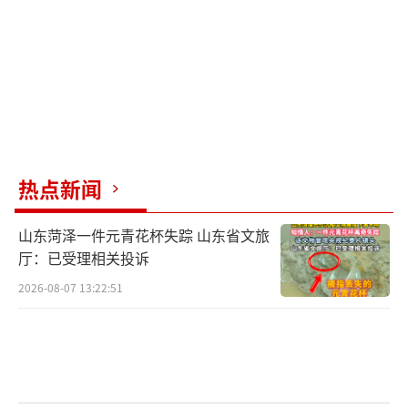
不满意，心里也是对未来女婿有些小考量吧。
分析问题
为啥未过门的女婿这么卖力？
哎呀，这还
不是为了在老丈人面前表现得好点儿嘛，毕竟
在中国这种传统家庭里，男方总想着赢得女方
父母的认可。就怕自己懒散了，人家丈母娘老
热点新闻
丈人心里有想法，心里想着“你这人干活不
山东菏泽一件元青花杯失踪 山东省文旅
行，咋过日子啊？”所以这男的就算掰玉米，
厅：已受理相关投诉
也要干得比谁都积极！
2026-08-07 13:22:51
勤快在这种关系里真的那么重要吗？
在农
村或者传统家庭里，干活勤快代表你这个人踏
实，有责任感。其实老丈人丈母娘不只是看你
会不会掰玉米，而是通过干活看你对家庭的态