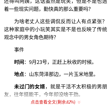
还得叫阿姨，这话虽然是玩笑，但是不是也透
着一些现实问题，勤快真的那么重要吗？
为啥老丈人这些调侃反而让人有点紧张？
这种家庭中的小玩笑其实是不是也反映了传统
观念中的男女角色期待？
事件
时间
：9月23号，正赶上秋收的时候。
地点
：山东菏泽那边，一片玉米地里。
未过门的女婿
，就是干活不太积极的男朋
友，往年挺能干，今年却没啥干劲。
点击查看全文(剩余
82
%)
老丈人
，他开玩笑说了句：“今年不积