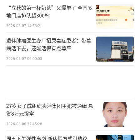
“立秋的第一杯奶茶”又爆单了 全国多
地门店排队超300杯
2026-08-07 14:53:21
退休肿瘤医生办厂招尿毒症患者：带着
病活下去，还能活得有点尊严
2026-08-07 09:00:03
27岁女子成组织卖淫集团主犯被通缉 悬
赏8万元捉拿
2026-08-06 22:45:28
周五下午弹性离岗 新休假方式引热议