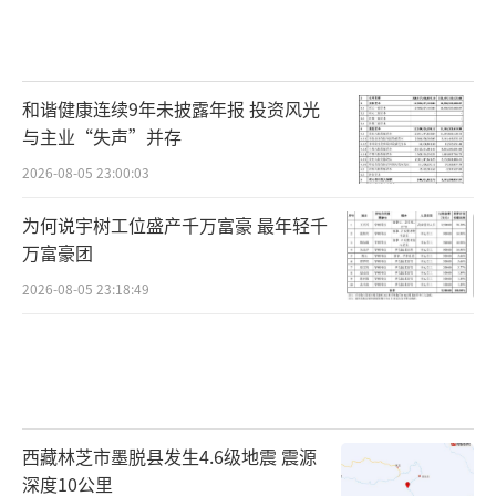
因为生活拮据，所以靠拍摄短视频赚取一些额
外收入。孟阳的表述让不少人感动，成为她粉
丝。靠着短视频，孟阳圈粉380多万，走红后的
和谐健康连续9年未披露年报 投资风光
她开启了带货之路。
与主业“失声”并存
2026-08-05 23:00:03
网红“凉山孟阳”所属公司被查。网络图
为何说宇树工位盛产千万富豪 最年轻千
但走红后的“孟阳”被人发现，她父母都
万富豪团
健在，一家生活在政府新建的安迁房内，所谓
2026-08-05 23:18:49
的土坯房完全是摆拍。与此同时，也有网友质
疑她平时还出入高档场所、戴名表、穿名贵衣
服。对此，她曾回应“没有团队，也没有
钱。”
西藏林芝市墨脱县发生4.6级地震 震源
后经执法人员调查发现，其直播间售卖的
深度10公里