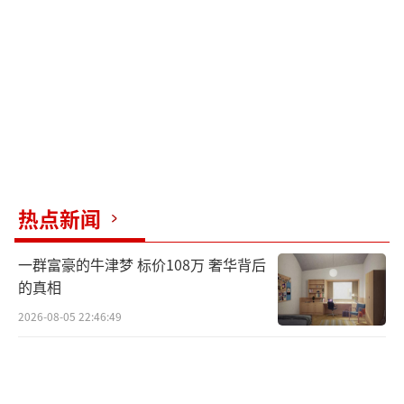
由杨早英全资持股。此外，寻甸县小英一家土
特产店则成立于去年9月，为个体工商户，经营
者为杨早英，经营范围包括食品销售、食品互
联网销售等。
卖惨博出位的质疑再度甚嚣尘上，还有网
友翻出小英过去的言论，称其疑似曾“弃养女
儿”。
热点新闻
更有网友翻出其丈夫早前在直播中的言
一群富豪的牛津梦 标价108万 奢华背后
论，称小英在家不干活，都是自己去做，而他
的真相
和孩子小宝在小英的账号下扮演的是“坏
2026-08-05 22:46:49
人”角色。
小英发布的日常生活食品。网络截图