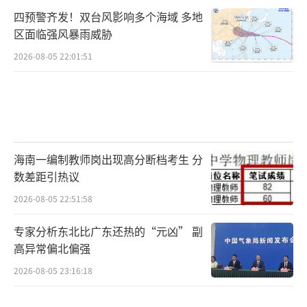
号在肖某某等4人的包装和炒作下，以设立虚假
四预警齐发！双台风影响多个海域 多地
区面临强风暴雨威胁
人设、直播卖惨方式博取了广大网友的同情
心，账号粉丝量达112.8万。在公安机关，肖某
2026-08-05 22:01:51
某等4人供述了以编造虚假身世卖惨牟利等方
式，扰乱公共秩序的违法事实，目前4名违法行
为人均已被警方依法处以行政拘留10日处罚。
2018年以来，一个名叫“凉山孟阳”的年
海南一编制教师岗出现高分断档考生 分
数差距引热议
轻女孩在网上迅速走红，她的“悲惨遭遇”一
度感动了众多网友。
2026-08-05 22:51:58
专家分析东北比广东还热的“元凶” 副
视频里她住土坯房，穿着破烂衣服，灰头
高异常偏北偏强
土脸，不是上山砍柴就是下地干活，尽管生活
2026-08-05 23:16:18
艰苦，但永远是一副笑眯眯的样子。她自己所
说，家中父母双亡，还有弟弟妹妹需要照顾，