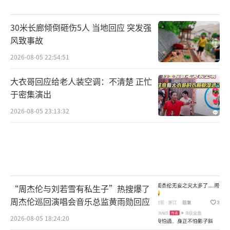
公鸡自言自语，女孩“情真意切”的表述，瞬
间就俘获了屏幕前广大网友的心，“孩子加
30米长廊倾倒砸伤5人 当地回应 突发强
风致事故
油”“太不容易了”“钱你一定要收
下……”评论区里成千上万条鼓励、关心的留
2026-08-05 22:54:51
言，不仅让“小小”倍受鼓舞，更让她直播间
大衣哥回应给老人装空调：不清楚 正忙
的流量疯涨，网友打赏不断，主页店铺商品销
于密集演出
量飙升。
2026-08-05 23:13:32
9月15日，平安沈阳介绍称，百万粉丝网络
主播“小小努力生活”肖某某以及其他3名同
伙，以编造虚假身世卖惨牟利等方式，扰乱公
共秩序，在直播期间被沈阳市公安局沈北新区
“周杰伦与刘若雪有私生子”热搜爆了
分局民警当场抓获。
周杰伦巡回演唱会音乐总监黄雨勋回应
2026-08-05 18:24:20
据悉，今年4月至今，“小小努力生活”账