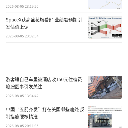
雪燕、红花等商品产地并非凉山。2023年5月，
2026-08-05 23:19:20
针对“凉山孟阳”等网红打着凉山旗号贩卖外
SpaceX获高盛花旗看好 业绩超预期引
地货品行为，凉山市场监管部门进行立案调
发估值上调
查。因涉嫌对产地作虚假宣传，涉嫌构成犯
2026-08-05 23:02:54
罪，案件移送公安机关进一步侦办。
“每天工作9小时，只拿40元工资，家里还
有爷爷需要我照顾……”今年7月，在某短视频
平台上，用户“玉山某日用品店”发布了多条
游客睡自己车里被酒店收150元住宿费
短视频，视频主要内容为江西上饶玉山县小
旅途囧事引发关注
伙“阿升”为病重爷爷打工赚医药费，视频
2026-08-05 13:34:42
中，“阿升”衣衫褴褛，在建筑工地搬水泥、
中国“五箭齐发”打在美国哪些痛处 反
吃盒饭。
制措施硬核精准
面对民警的调查询问，朱某文和张某升交
2026-08-05 20:11:35