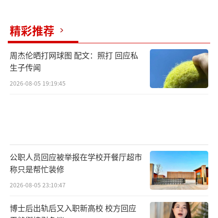
红“小英一家”是否确为寻甸县人，查询其姓
名“杨早英”，未发现相关送养记录，此前也
精彩推荐
没接到过对网红“小英一家”或“杨早英”送
养孩子的举报。
周杰伦晒打网球图 配文：照打 回应私
生子传闻
19日凌晨，针对近期争议，小英在个人账
2026-08-05 19:19:45
号“小英一家”发文称：“谢谢你们一直以来
的支持陪伴，有什么事情我都会坦然面对。”
20日凌晨，小英发布视频，仍未明确回应
此事，她在视频中写道：“想说点啥但不知道
公职人员回应被举报在学校开餐厅超市
说点啥，我顺其自然吧。”
称只是帮忙装修
据九派新闻报道，第三方平台数据显示，
2026-08-05 23:10:47
近一年来，小英直播200多场，上架商品80多
博士后出轨后又入职新高校 校方回应
种，场均销售额在10万元至25万元之间，总销