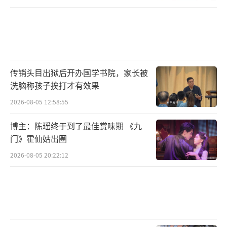
代，他们是雇佣关系，朱某文长期直播带货，
为博人眼球、引流吸粉，提高带货收，就杜撰
了卖惨故事，再以支付底薪+提成的方式，雇佣
赣州市石城县人张某升来玉山参与拍摄短视
传销头目出狱后开办国学书院，家长被
频，并饰演卖惨的主角“阿升”。警方对两人
洗脑称孩子挨打才有效果
进行了批评教育，两人删除视频，写下悔过
2026-08-05 12:58:55
书。
博主：陈瑶终于到了最佳赏味期 《九
有卖惨博主月入上千万
门》霍仙姑出圈
与上述博主营造的“悲惨身世”人设形成
2026-08-05 20:22:12
强烈反差的是，他们不仅从卖惨中收获了大量
的网络流量，并以此带货变现，更有卖惨博主
被曝月入上千万。