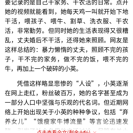
要记录的是自己干家务、干农活的日常。点开
她的视频就能看到，她每天鸡一叫就开始下地
干活，喂孩子、喂牛、割草、洗衣服、干农
活，非常勤劳。但同时她的生活表现得又很糟
乱，丈夫婚后不干活，还得她来照顾。网友是
这样总结的：暴力懒惰的丈夫，照顾不完的孩
子，干不完的家务，做不完的饭，喂不完的
牛，再加上一个破碎的小英。
凭借这样略显悲惨的“人设”，小英逐渐
在网上走红，粉丝破百万，她的名字甚至成为
一部分人口中坚强与乐观的代名词。但近期网
络上开始出现关于小英的种种争议，包括“弃
养女儿”“饿瘦家牛博流量”等言论迅速发
酵，引发了社会各界的广泛讨论。尽管有关小
点击查看全文(剩余
94
%)