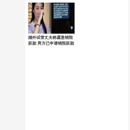
争议
引发争议
婚外试管丈夫称愿意销毁
胚胎 男方已申请销毁胚胎