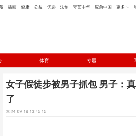
藏
插画
健康
公益
优选
法制
守艺中华
应急中国
更多
会
体育
专题
女子假徒步被男子抓包 男子：真
了
2024-09-19 13:45:15