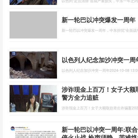
以色列“定点清除”造成严重损失，中东一年之内
新一轮巴以冲突爆发一周年
新一轮巴以冲突爆发一周年，中东担忧“全面战
以色列人纪念加沙冲突一周
以色列人纪念加沙冲突一周年
2024-10-08 13:0
涉诈现金上百万！女子大额取
警方全力追赃
涉诈现金上百万！女子大额取款牵出诈骗案
202
新一轮巴以冲突一周年:联
停火止战 枪声须静，苦难终