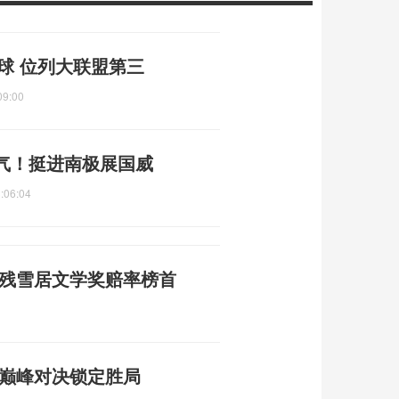
2球 位列大联盟第三
09:00
气！挺进南极展国威
:06:04
家残雪居文学奖赔率榜首
 巅峰对决锁定胜局