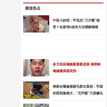
频道热点
中医小妙招：甲流后“刀片嗓”难
受？在家用0成本方法缓解咽痛
多方回应梅姨案最新进展 律师称
梅姨最高获死刑
商家自曝嫁接睫毛胶水真相：牢固
的胶刺激都大，“无甲醛”只是噱头