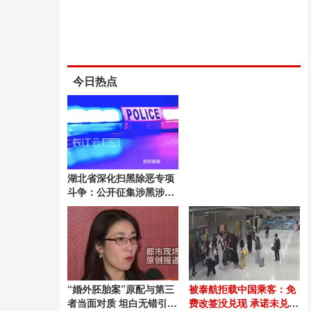
今日热点
湖北省深化扫黑除恶专项
斗争：公开征集涉黑涉恶
举报线索
“婚外胚胎案”原配与第三
被泰航拒载中国乘客：免
者当面对质 坦白无错引发
费改签没兑现 承诺未兑现