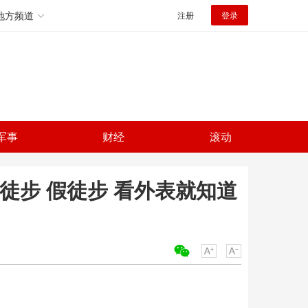
地方频道
注册
登录
军事
财经
滚动
徒步 假徒步 看外表就知道
关键词：