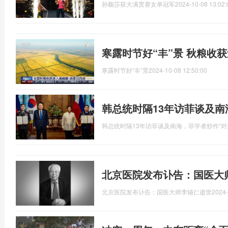
孙颖莎获大满贯赛女单冠军
2024-10-08 13:02:
寒露时节好“丰”景 秋粮收
寒露时节好“丰”景
2024-10-08 12:50:00
韩总统时隔13年访菲谈及南
韩总统时隔13年访菲谈及南海，菲学者炒作“对
北京医院发布讣告：国医大师
北京医院发布讣告：国医大师李辅仁逝世
2024-