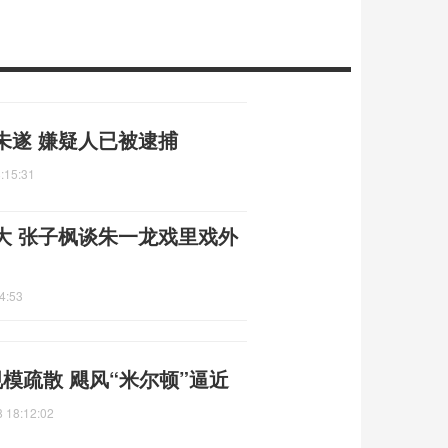
未遂 嫌疑人已被逮捕
:15:31
大 张子枫谈朱一龙戏里戏外
4:53
模疏散 飓风“米尔顿”逼近
 18:12:02