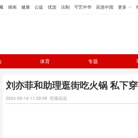
藏
插画
健康
公益
优选
法制
守艺中华
应急中国
更多
会
体育
专题
刘亦菲和助理逛街吃火锅 私下
2024-09-14 11:29:08
笑猫说说