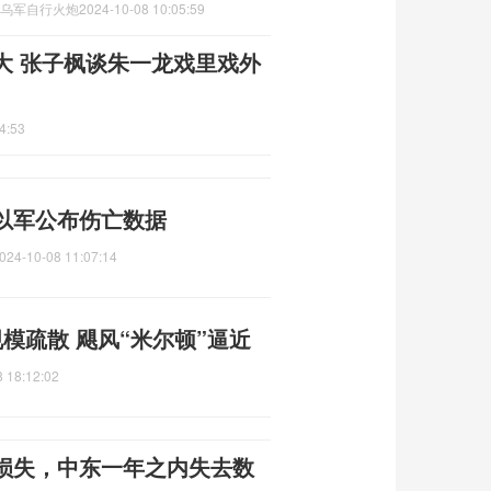
毁乌军自行火炮
2024-10-08 10:05:59
大 张子枫谈朱一龙戏里戏外
4:53
以军公布伤亡数据
024-10-08 11:07:14
模疏散 飓风“米尔顿”逼近
 18:12:02
重损失，中东一年之内失去数