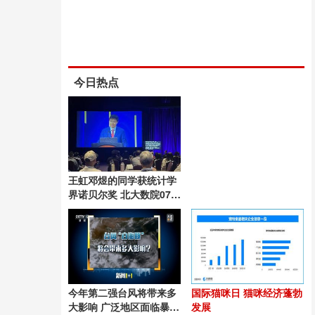
今日热点
王虹邓煜的同学获统计学
界诺贝尔奖 北大数院07级
再添荣耀
今年第二强台风将带来多
国际猫咪日 猫咪经济蓬勃
大影响 广泛地区面临暴雨
发展