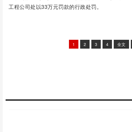
工程公司处以33万元罚款的行政处罚。
1
2
3
4
全文