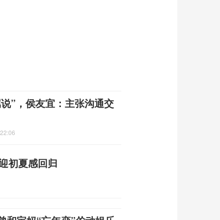
属说”，侯友宜：主张沟通交
:22:06
地迎初夏感回归