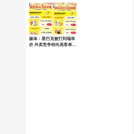
电隐患
媒体：星巴克被打到瑞幸
价 外卖竞争转向高客单市
场