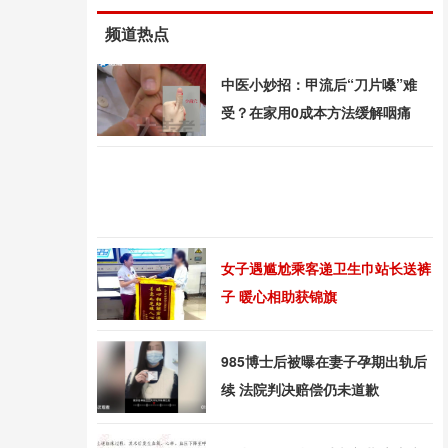
频道热点
中医小妙招：甲流后“刀片嗓”难
受？在家用0成本方法缓解咽痛
女子遇尴尬乘客递卫生巾站长送裤
子 暖心相助获锦旗
985博士后被曝在妻子孕期出轨后
续 法院判决赔偿仍未道歉