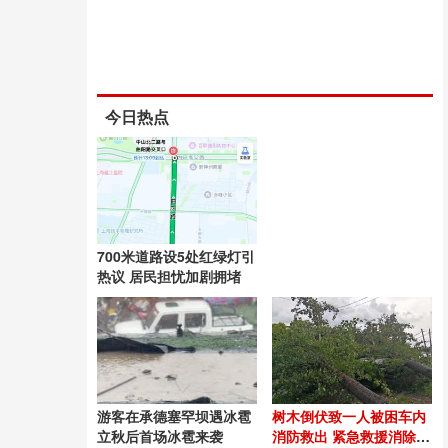
今日热点
700米道路设5处红绿灯引
热议 居民担忧加剧拥堵
游客在承德塞罕坝遇冰雹
树木倒伏致一人被困车内
立秋后首场冰雹来袭
消防救出 紧急救援消除触