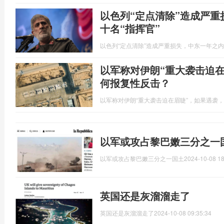
以色列“定点清除”造成严
十名“指挥官”
以色列“定点清除”造成严重损失，中东一年之内
以军称对伊朗“重大袭击迫
何报复性反击？
以军称对伊朗“重大袭击迫在眉睫”，如果遇袭
以军或攻占黎巴嫩三分之一
以军或攻占黎巴嫩三分之一国土
2024-10-08 18
英国还是灰溜溜走了
英国还是灰溜溜走了
2024-10-08 09:35:34