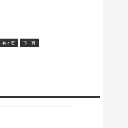
共
4
页
下一页