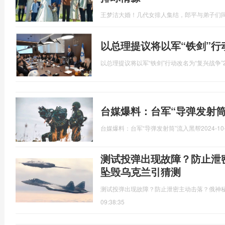
王梦洁大婚！几代女排人集结，郎平与弟子们
以总理提议将以军“铁剑”行
以总理提议将以军“铁剑”行动改名为“复兴战争”
台媒爆料：台军“导弹发射筒
台媒爆料：台军“导弹发射筒”流入黑帮
2024-10
测试投弹出现故障？防止泄
坠毁乌克兰引猜测
测试投弹出现故障？防止泄密主动击落？俄神
09:38:35