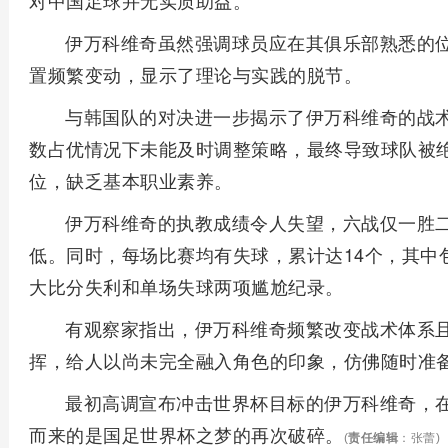
对中国足球并无实质助益。
伊万科维奇虽然强调球员应在其俱乐部熟悉的
置频繁变动，显示了理论与实践的脱节。
与韩国队的对决进一步揭示了伊万科维奇的战
数占优情况下未能及时调整策略，最终导致球队被
位，缺乏基本职业素养。
伊万科维奇的执教成绩令人失望，六战仅一胜
低。同时，每场比赛均有失球，累计达14个，其中
大比分失利和单场失球两项尴尬纪录。
有观察家指出，伊万科维奇频繁改变战术体系
挥，给人以尚未完全融入角色的印象，仿佛随时准
最初高调宣布冲击世界杯目标的伊万科维奇，
而来的是国足世界杯之梦的再次破碎。
(
责任编辑
：张蕾)