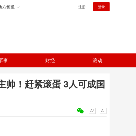
地方频道
注册
登录
军事
财经
滚动
主帅！赶紧滚蛋 3人可成国
关键词：