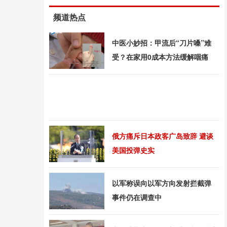
频道热点
中医小妙招：甲流后“刀片嗓”难
受？在家用0成本方法缓解咽痛
俄方痛斥日本政客广岛致辞 避谈
美国投弹史实
以军称误向以军方向发射拦截弹
事件仍在调查中