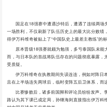
国足在18强赛中遭遇沙特后，遭遇了连续两场
一场胜利，不仅刷新了队伍历史上的最大比分败绩
得伊万科维奇被贴上了“中国队史上最差主教练”的
原本晋级18强赛就颇为勉强，多亏泰国队未能
而，与日本队的首战将队伍存在的问题彻底暴露，
受质疑。
伊万科维奇在执教期间失误连连，例如对阵日
且在上半场连失两球后，临时变阵五后卫体系，而
比赛惨败后，诸多前国脚和评论员纷纷发声。
路认为其下课已成定局，孙继海则直接指出伊万科