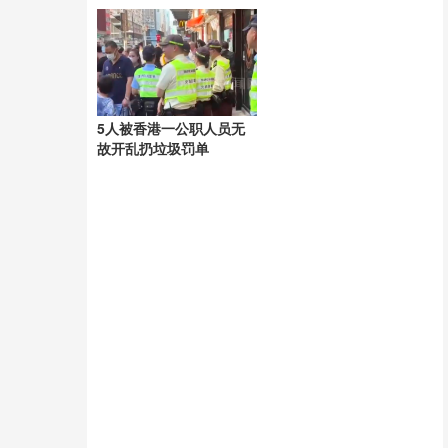
隐忧显现
5人被香港一公职人员无
故开乱扔垃圾罚单