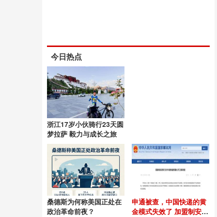
今日热点
浙江17岁小伙骑行23天圆
梦拉萨 毅力与成长之旅
桑德斯为何称美国正处在
申通被查，中国快递的黄
政治革命前夜？
金模式失效了 加盟制安全