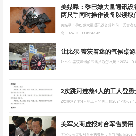
美媒曝：黎巴嫩大量通讯设
两只手同时操作设备以读取
美媒曝：黎巴嫩大量通讯设备爆炸前，受害者被
息”
2024-10-09 09:43:46
让比尔·盖茨着迷的气候桌游
让比尔·盖茨着迷的气候桌游怎么玩？
2024-10-
2次跳河连救4人的工人登勇
2次跳河连救4人的工人登勇士榜
2024-10-09 1
美军火商虚报对台军售费用
美军火商虚报对台军售费用，台当局回应
2024-