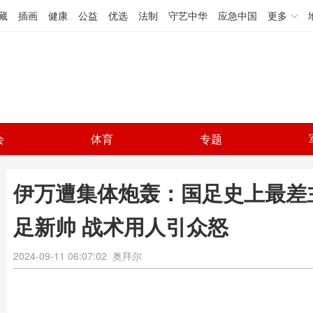
藏
插画
健康
公益
优选
法制
守艺中华
应急中国
更多
会
体育
专题
伊万遭集体炮轰：国足史上最差
足新帅 战术用人引众怒
2024-09-11 06:07:02
奥拜尔