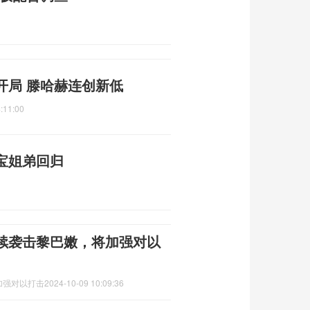
开局 滕哈赫连创新低
:11:00
宝姐弟回归
续袭击黎巴嫩，将加强对以
加强对以打击
2024-10-09 10:09:36