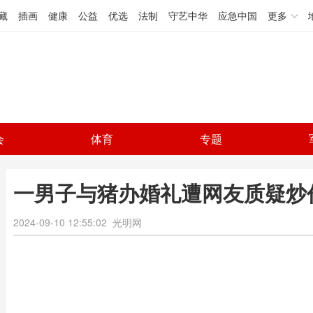
藏
插画
健康
公益
优选
法制
守艺中华
应急中国
更多
会
体育
专题
一男子与猪办婚礼遭网友质疑炒
2024-09-10 12:55:02
光明网