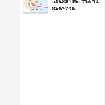
白海豚残涡可能致北京暴雨 京津
冀迎强降水考验