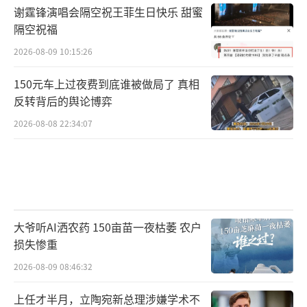
谢霆锋演唱会隔空祝王菲生日快乐 甜蜜
隔空祝福
2026-08-09 10:15:26
150元车上过夜费到底谁被做局了 真相
反转背后的舆论博弈
2026-08-08 22:34:07
大爷听AI洒农药 150亩苗一夜枯萎 农户
损失惨重
2026-08-09 08:46:32
上任才半月，立陶宛新总理涉嫌学术不