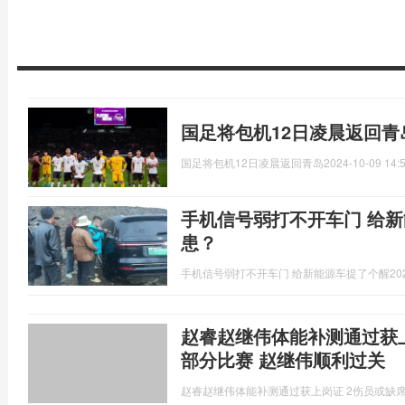
国足将包机12日凌晨返回青
国足将包机12日凌晨返回青岛
2024-10-09 14:
手机信号弱打不开车门 给新
患？
手机信号弱打不开车门 给新能源车提了个醒
20
赵睿赵继伟体能补测通过获
部分比赛 赵继伟顺利过关
赵睿赵继伟体能补测通过获上岗证 2伤员或缺