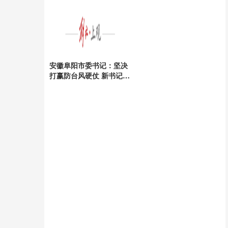
安全
安徽阜阳市委书记：坚决
打赢防台风硬仗 新书记上
任引领抗灾