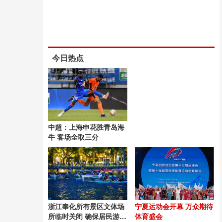
今日热点
中超：上海申花胜青岛海
牛 客场全取三分
浙江奉化所有景区文体场
宁夏运动会开幕 万众期待
所临时关闭 确保居民游客
体育盛会