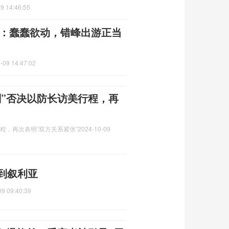
9 14:46:55
友：蠢蠢欲动，错峰出游正当
-09 14:47:02
刻”否决以防长访美行程，再
程，再次表明“双方关系紧张”
2024-10-09
到叙利亚
09 09:40:39