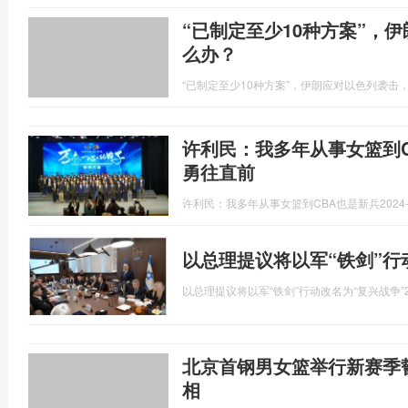
“已制定至少10种方案”，
么办？
“已制定至少10种方案”，伊朗应对以色列袭击
许利民：我多年从事女篮到
勇往直前
许利民：我多年从事女篮到CBA也是新兵
2024-
以总理提议将以军“铁剑”行
以总理提议将以军“铁剑”行动改名为“复兴战争”
北京首钢男女篮举行新赛季
相