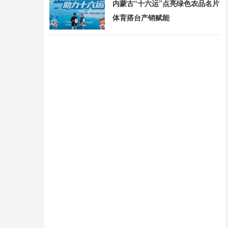
内蒙古“十六运”点亮绿色农品名片
体育搭台产销赋能