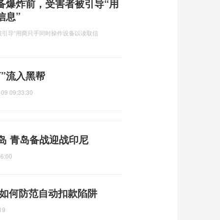
备爆炸前，受害者被引导“用
信息”
引导“用两只手同时操作设备以读取信
”流入黑帮
-09 09:33:30
岛 青岛备战迎战印尼
56:00
 如何防范自动扣款陷阱
19