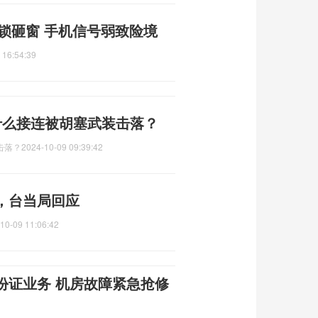
开锁砸窗 手机信号弱致险境
 16:54:39
为什么接连被胡塞武装击落？
击落？
2024-10-09 09:39:42
，台当局回应
10-09 11:06:42
份证业务 机房故障紧急抢修