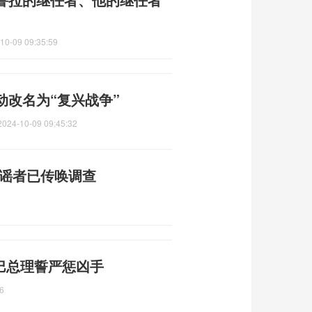
10-09 09:35:59
动改名为“复兴战争”
2024-10-09 09:45:32
造谣者已传唤调查
巴总理誓严惩凶手
6