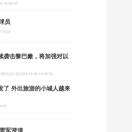
9 16:58:03
球员
7:05:22
续袭击黎巴嫩，将加强对以
加强对以打击
2024-10-09 10:09:36
发了 外出旅游的小城人越来
4:05
 雷军澄清