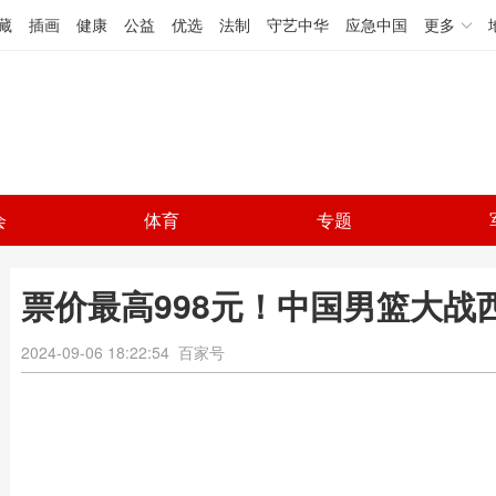
藏
插画
健康
公益
优选
法制
守艺中华
应急中国
更多
会
体育
专题
票价最高998元！中国男篮大战
2024-09-06 18:22:54
百家号