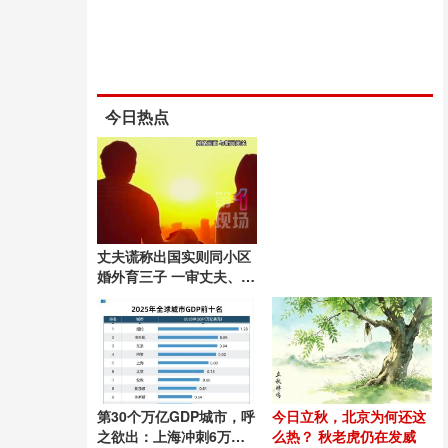
今日热点
丈夫谎称出国实则同小区
婚外育三子 一审丈夫、第
三者获刑1年
第30个万亿GDP城市，呼
今日立秋，北京为何还这
之欲出：上海冲刺6万亿
么热？ 秋老虎仍在发威