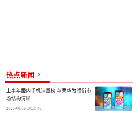
宫鲁鸣的归来，对知名球员来说可能是一
个信号，健康状态下很难拒绝国家队的征召，
除非有退出国家队的打算。对于球队的更新换
代，宫鲁鸣可能会侧重考虑22岁以下的潜力新
星，让他们与经验丰富的国手共同训练，以获
得宝贵经验。而对于那些年龄偏大且技能提升
空间有限的老将，则需谨慎挑选。
热点新闻
（责任编辑：卢其龙 CN070）
上半年国内手机销量榜 苹果华为领衔市
场结构清晰
2026-08-09 10:10:43