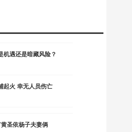
是机遇还是暗藏风险？
铺起火 幸无人员伤亡
有黄圣依杨子夫妻俩