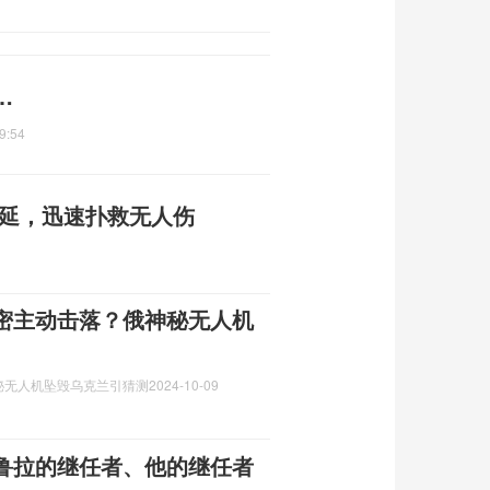
…
9:54
蔓延，迅速扑救无人伤
密主动击落？俄神秘无人机
秘无人机坠毁乌克兰引猜测
2024-10-09
鲁拉的继任者、他的继任者