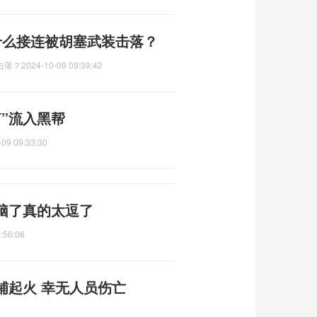
为什么接连被胡塞武装击落？
击落？
2024-10-09 09:39:42
”流入黑帮
-09 09:33:30
脑了真的太逗了
:56:08
铺起火 幸无人员伤亡