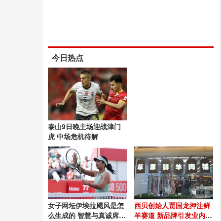
今日热点
泰山9日晚主场迎战津门
虎 中场危机待解
女子网坛伊埃拉飓风是怎
西贝创始人贾国龙押注鲜
么生成的 智慧与真诚席卷
羊赛道 新品牌引发业内关