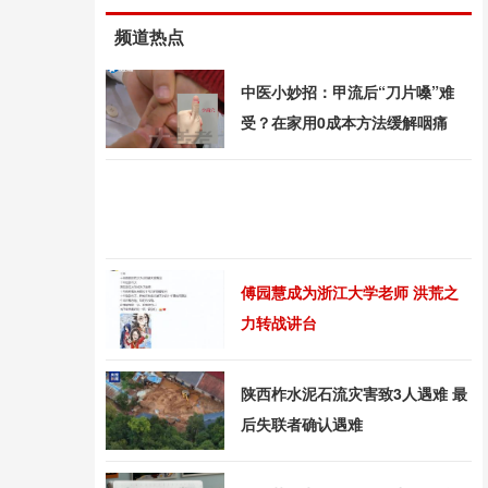
频道热点
中医小妙招：甲流后“刀片嗓”难
受？在家用0成本方法缓解咽痛
傅园慧成为浙江大学老师 洪荒之
力转战讲台
陕西柞水泥石流灾害致3人遇难 最
后失联者确认遇难