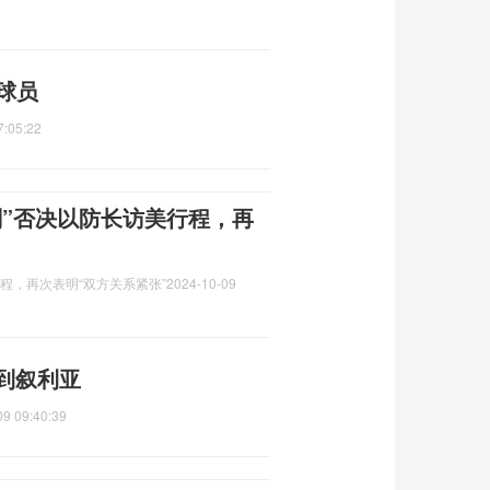
球员
7:05:22
刻”否决以防长访美行程，再
程，再次表明“双方关系紧张”
2024-10-09
到叙利亚
09 09:40:39