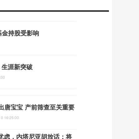
商基金持股受影响
强 生涯新突破
:00
出唐宝宝 产前筛查至关重要
10 16:25:00
忧虑，内塔尼亚胡放话：将