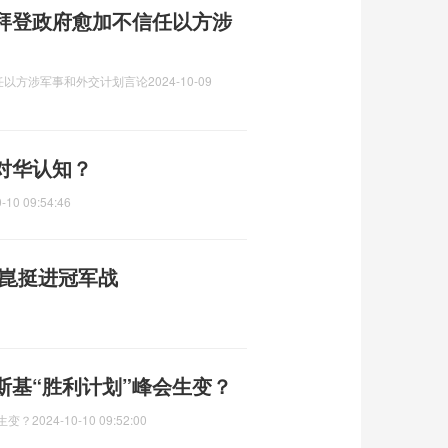
拜登政府愈加不信任以方涉
任以方涉军事和外交计划言论
2024-10-09
对华认知？
-10 09:54:46
靖崑挺进冠军战
斯基“胜利计划”峰会生变？
生变？
2024-10-10 09:52:00