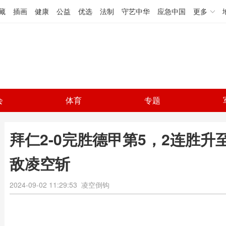
藏
插画
健康
公益
优选
法制
守艺中华
应急中国
更多
会
体育
专题
拜仁2-0完胜德甲第5，2连胜
敌凌空斩
2024-09-02 11:29:53
凌空倒钩