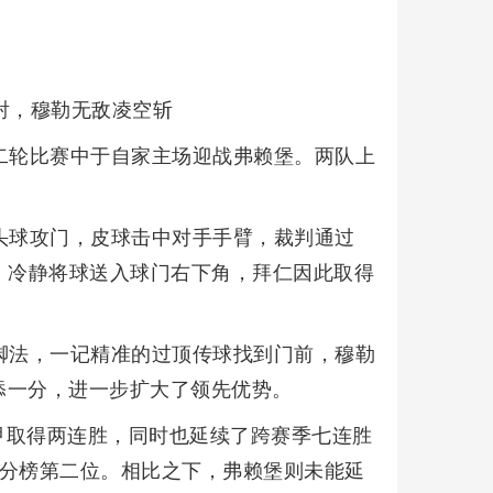
点射，穆勒无敌凌空斩
二轮比赛中于自家主场迎战弗赖堡。两队上
头球攻门，皮球击中对手手臂，裁判通过
，冷静将球送入球门右下角，拜仁因此取得
脚法，一记精准的过顶传球找到门前，穆勒
添一分，进一步扩大了领先优势。
甲取得两连胜，同时也延续了跨赛季七连胜
积分榜第二位。相比之下，弗赖堡则未能延