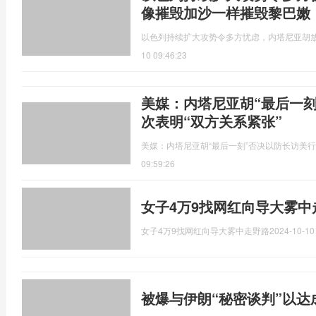
像摧毁加沙一样摧毁黎巴嫩
以色列持续扩大攻势令多方忧虑，内塔尼亚胡
10 09:46:23
美媒：内塔尼亚胡“最后一
次表明“双方关系紧张”
美媒：内塔尼亚胡“最后一刻”否决以防长访美行
09:59:26
女子4万9找网红向导大雾中
女子4万9找网红向导大雾中走野路
2024-10-10
被爆与伊朗“秘密谈判”以