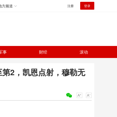
地方频道
注册
登录
军事
财经
滚动
升至第2，凯恩点射，穆勒无
关键词：