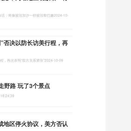
放话：将像摧毁加沙一样摧毁黎巴嫩
2024-10-
刻”否决以防长访美行程，再
程，再次表明“双方关系紧张”
2024-10-09
走野路 玩了3个景点
 16:24:39
达成地区停火协议，美方否认