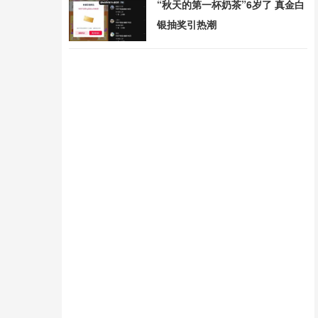
“秋天的第一杯奶茶”6岁了 真金白
银抽奖引热潮