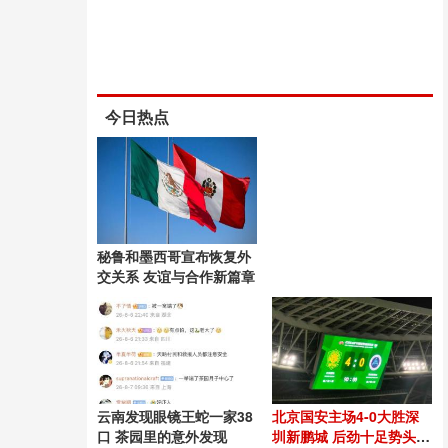
今日热点
秘鲁和墨西哥宣布恢复外
交关系 友谊与合作新篇章
云南发现眼镜王蛇一家38
北京国安主场4-0大胜深
口 茶园里的意外发现
圳新鹏城 后劲十足势头良