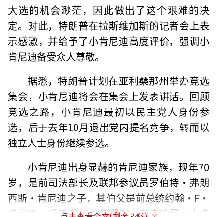
大选的机会渺茫，因此做出了这个艰难的决
定。对此，特朗普在拉斯维加斯的记者会上表
示感激，并给予了小肯尼迪高度评价，强调小
肯尼迪备受众人尊敬。
据悉，特朗普计划在亚利桑那州举办竞选
集会，小肯尼迪将会在集会上发表讲话。回顾
竞选之路，小肯尼迪最初以民主党人身份参
选，后于去年10月退出党内提名竞争，转而以
独立人士身份继续参选。
小肯尼迪出身显赫的肯尼迪家族，现年70
岁，是前司法部长及联邦参议员罗伯特·弗朗
西斯·肯尼迪之子，其伯父是前总统约翰·F·
肯尼迪，后者在1963年遇刺。不幸的是，小肯
点击查看全文(剩余
34
%)