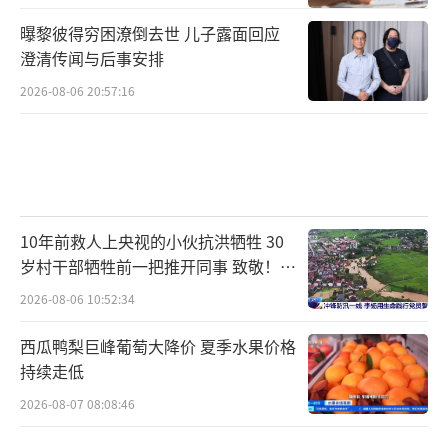
曝黎彼得穷困潦倒去世 儿子露面回应
澄清传闻与后事安排
2026-08-06 20:57:16
10年前救人上央视的小伙抗洪牺牲 30
岁村干部牺牲前一把推开同事 致敬！送
别！
2026-08-06 10:52:34
西瓜鸭梨巨峰葡萄大降价 夏季水果价格
持续走低
2026-08-07 08:08:46