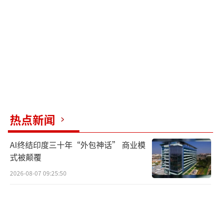
幸运的是，王阿姨误食的并非更为剧烈的
毒鼠药物，否则后果不堪设想。重病患者即便
获救，也可能留下不可逆的器官损伤。
此事件再次警示公众，随意捡拾的食物存
在安全隐患，不宜轻易食用。同时，市场上的
狗肉来源复杂，不乏非法捕杀的案例，不仅可
热点新闻
能涉及公共健康风险，也触及道德伦理问题。
在众多安全健康的食品选择面前，应避免涉足
AI终结印度三十年“外包神话” 商业模
潜在风险领域。
（责任编辑：卢其龙 CN070）
式被颠覆
2026-08-07 09:25:50