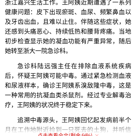
浙江嘉兴生活工作。王阿姨近期遭遇了一系列
健康问题：皮下出现瘀斑、血尿、频繁鼻血以
及牙齿出血，且难以止住。伴随这些症状，她
还感到头痛恶心、持续低热和腰背疼痛。当地
初步检查显示她的凝血功能有严重异常，随后
她转至浙大一院急诊科。
急诊科陆远强主任在排除血液系统疾病
后，怀疑王阿姨可能中毒。通过紧急检测血液
和尿液样本，确诊王阿姨系溴敌隆中毒，这是
一种常用的抗凝血类杀鼠剂。经过专业解毒治
疗，王阿姨的状况终于稳定下来。
追溯中毒源头，王阿姨回忆起发病前半个
月在工作地附近捡到一只死去的土狗，并听信
点击查看全文(剩余
56
%)