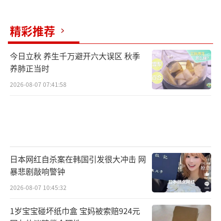
精彩推荐
今日立秋 养生千万避开六大误区 秋季
养肺正当时
2026-08-07 07:41:58
日本网红自杀案在韩国引发很大冲击 网
暴悲剧敲响警钟
2026-08-07 10:45:32
1岁宝宝碰坏纸巾盒 宝妈被索赔924元