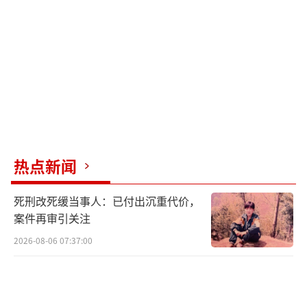
在金店购买黄金时，会有“一口
价”和“按克重计价”两种方式的柜台。选择
时要根据自身需求，搞清楚自己是要买纯金的
饰品，还是带有工艺价值的首饰。识别这两种
价格方式的方法很简单——看标签。一口价的标
签只会标明总价，而按克重计价的标签上会详
细写明重量和工费。
热点新闻
5.黄金投资不建议购买首饰，金条更划算
死刑改死缓当事人：已付出沉重代价，
案件再审引关注
如果你购买黄金是为了投资，那么黄金首
2026-08-06 07:37:00
饰并不是最佳选择。由于首饰通常会附带较高
的工费和附加值，导致其增值空间有限。相较
之下，金条更符合投资需求，成本较低，更具