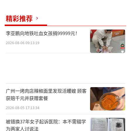
在购买黄金之前，做好充足的准备非常重
要。不要被各种广告或不可靠的信息所误导。
精彩推荐
掌握必要的知识和技巧，才能在购买黄金时做
出明智的选择，避免掉入信息差的陷阱。
（责任
李亚鹏向地铁吐血女孩捐99999元！
编辑：张佳鑫 0764）
2026-08-06 09:13:19
广州一烤肉店辣椒面里发现活蠼螋 顾客
获赔千元并获赠套餐
2026-08-05 17:13:34
被错换37年女子起诉医院：本不需辍学
为两家人讨说法