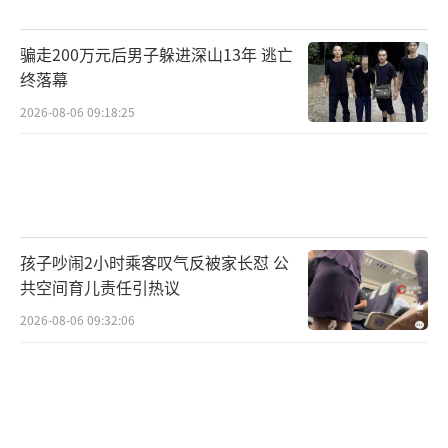
保值和升值潜力。
骗走200万元后男子躲进深山13年 逃亡
6.注意签字条款，避免退换纠纷
终落幕
在购买黄金时，涉及到签字的环节一定要
2026-08-06 09:18:25
格外谨慎。签字前务必详细了解条款内容，因
为一旦签字，大多数金店都会规定不能退换。
7.选购足金戒指和项链的注意事项
孩子吵闹2小时乘客叹气反被家长怼 公
选购足金戒指时，尽量避免选择开口设计
共空间育儿责任引热议
的戒指，因为这类戒指容易变形或滑落。而在
2026-08-06 09:32:06
选择足金项链时，也建议避免弹簧扣，尽量选
择M字扣或S字扣，这些扣式更牢固，不易损
坏。