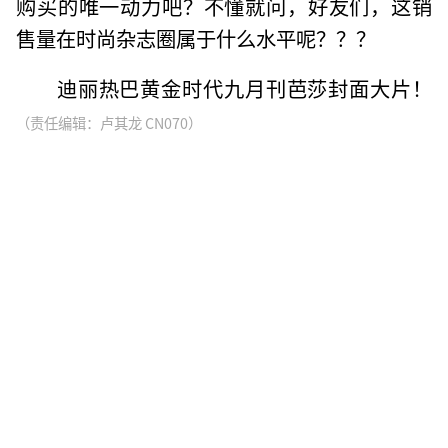
购买的唯一动力吧？不懂就问，好友们，这销
售量在时尚杂志圈属于什么水平呢？？？
迪丽热巴黄金时代九月刊芭莎封面大片！
（责任编辑：卢其龙 CN070）