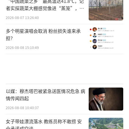
“中国蔬菜之乡”最高温达41.8℃，记
者实探蔬菜大棚感觉像进“蒸笼”，有
村民称只能凌晨两点起来干活
2026-08-07 13:26:40
多个明星演唱会取消 粉丝损失谁来承
担？
2026-08-08 15:10:49
以媒：穆杰塔巴被紧急送医情况危急 病
情传闻四起
2026-08-08 10:40:37
女子带娃漂流落水 教练员称不敢捞 安
全承诺成空谈