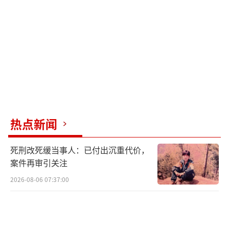
要支撑，与个人自由并不必然对立，关键在于
成员间的相互理解与包容，以及在两者间找到
合适的平衡点。
佟丽娅的故事启示我们，个人自我实现与
家庭责任的平衡是个永恒的探索。现代社会多
元化的价值观与传统家庭观之间的张力，要求
我们在尊重个人自由的同时，也要珍视家庭的
热点新闻
和谐。这是一条需要双方不断努力、相互包容
死刑改死缓当事人：已付出沉重代价，
理解的路，旨在构建一种既能促进个人发展，
案件再审引关注
又维护家庭稳定的新型婚姻观。通过这样的努
2026-08-06 07:37:00
力，我们或许能更接近那个理想状态：在实现
自我与维持家庭之间找到完美的平衡。
陈思诚发文为佟丽娅庆生。