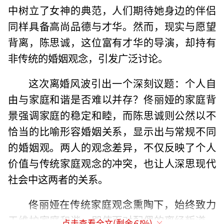
中树立了女神的典范，人们期待她身边的伴侣
同样具备高尚品德与才华。然而，现实与愿望
背离，陈思诚，这位富有才华的导演，却持有
非传统的婚姻观念，引发广泛讨论。
这次离婚风波引出一个深刻议题：个人自
由与家庭和谐是否难以并存？佟丽娅的家庭背
景强调家庭的稳定和睦，而陈思诚则公然以不
恰当的比喻形容婚姻关系，显示出与常规不同
的婚姻观。两人的观念差异，不仅反映了个人
价值与传统家庭观念的冲突，也让人深思现代
社会中这两者的关系。
佟丽娅在传统家庭观念熏陶下，始终致力
于维护家庭和谐，即使面对配偶的离经叛道，
点击查看全文(剩余
61
%)