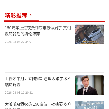
精彩推荐
150元车上过夜费到底谁被做局了 真相
反转背后的舆论博弈
2026-08-08 22:34:07
上任才半月，立陶宛新总理涉嫌学术不
端遭调查
2026-08-03 11:20:31
大爷听AI洒农药 150亩苗一夜枯萎 农户