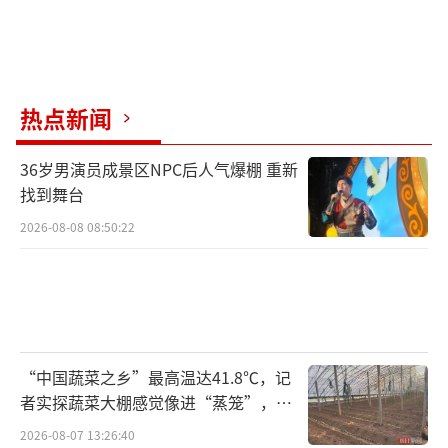
热点新闻
36岁男演员成景区NPC后人气爆棚 重新
找到舞台
2026-08-08 08:50:22
“中国蔬菜之乡”最高温达41.8℃，记
者实探蔬菜大棚感觉像进“蒸笼”，有
村民称只能凌晨两点起来干活
2026-08-07 13:26:40