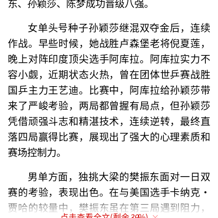
东、孙颖莎、陈梦成功晋级八强。
女单头号种子孙颖莎继混双夺金后，连续
作战。早些时候，她战胜卢森堡老将倪夏莲，
晚上对阵印度顶尖选手阿库拉。阿库拉实力不
容小觑，近期状态火热，曾在团体世乒赛战胜
国乒主力王艺迪。比赛中，阿库拉给孙颖莎带
来了严峻考验，两局都曾握有局点，但孙颖莎
凭借顽强斗志和精湛技术，连续逆转，最终直
落四局赢得比赛，展现出了强大的心理素质和
赛场控制力。
男单方面，独挑大梁的樊振东面对一日双
赛的考验，表现出色。在与美国选手卡纳克·
贾哈的较量中，樊振东虽在第三局遇到阻力，
点击查看全文(剩余
39
%)