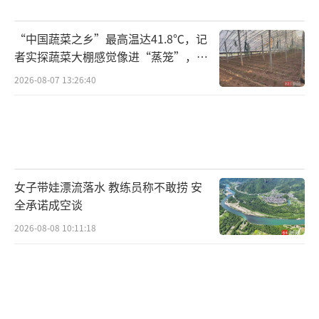
“中国蔬菜之乡”最高温达41.8℃，记
者实探蔬菜大棚感觉像进“蒸笼”，有
村民称只能凌晨两点起来干活
2026-08-07 13:26:40
女子带娃漂流落水 教练员称不敢捞 安
全承诺成空谈
2026-08-08 10:11:18