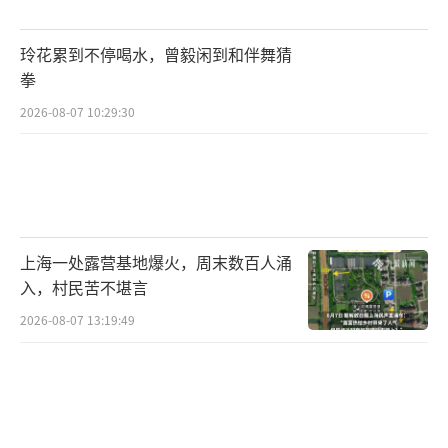
（责任编辑：张蕾）
玲花累到不停喝水，曾毅闲到和伴舞猜
拳
2026-08-07 10:29:30
上海一处露营基地爆火，周末数百人涌
入，村民苦不堪言
2026-08-07 13:19:49