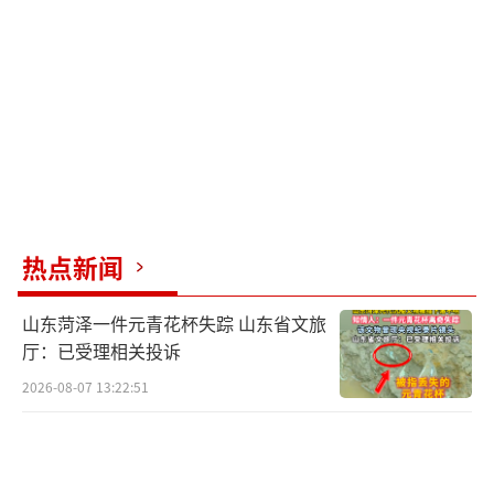
区、仙人井景区等多处景点，并提醒游客避免
前往涉水临海区域，注意安全，关注天气变
化，合理规划行程。同时，平潭站25日所有列
车停运，提醒旅客留意铁路12306网站及车站公
告，以便及时调整出行计划。
为应对台风，福州已采取多项预防措施，
包括应急物资准备、消防指战员待命、加强海
热点新闻
上防风避险、排查风险隐患点、提前转移危险
山东菏泽一件元青花杯失踪 山东省文旅
区域民众、加强监测预报预警以及联排联调等
厅：已受理相关投诉
工作，以确保城市安全度过此次台风考验。
2026-08-07 13:22:51
尽管台风带来挑战，但也带来了别样的景
致，福州的天空展现出美丽的晚霞，成为了市
民们在社交媒体上分享的一抹亮色。