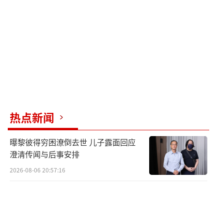
动。
（责任编辑：卢其龙 CN070）
热点新闻
曝黎彼得穷困潦倒去世 儿子露面回应
澄清传闻与后事安排
2026-08-06 20:57:16