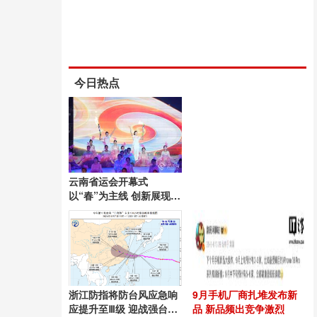
今日热点
云南省运会开幕式
以“春”为主线 创新展现昆
明风采
浙江防指将防台风应急响
9月手机厂商扎堆发布新
应提升至Ⅲ级 迎战强台
品 新品频出竞争激烈