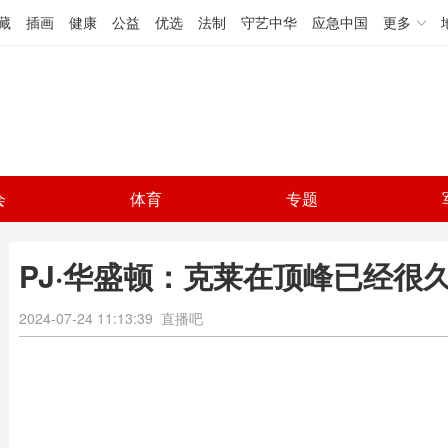
藏
插画
健康
公益
优选
法制
守艺中华
应急中国
更多
会
体育
专题
PJ·华盛顿：克莱在顶峰已经很
2024-07-24 11:13:39
直播吧