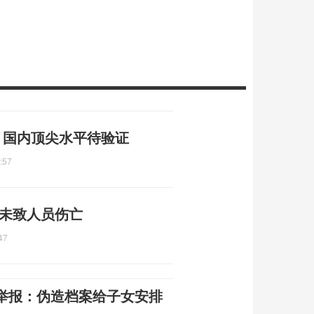
牌 国内顶尖水平待验证
:57
 未致人员伤亡
47
举报：伪造档案给子女安排