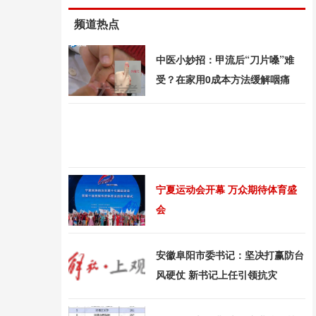
频道热点
中医小妙招：甲流后“刀片嗓”难
受？在家用0成本方法缓解咽痛
宁夏运动会开幕 万众期待体育盛
会
安徽阜阳市委书记：坚决打赢防台
风硬仗 新书记上任引领抗灾