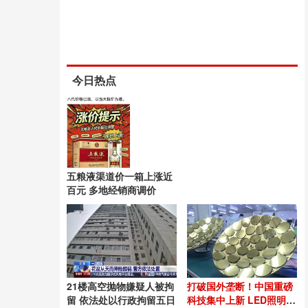
今日热点
五粮液渠道价一箱上涨近
百元 多地经销商调价
21楼高空抛物嫌疑人被拘
打破国外垄断！中国重磅
留 依法处以行政拘留五日
科技集中上新 LED照明技