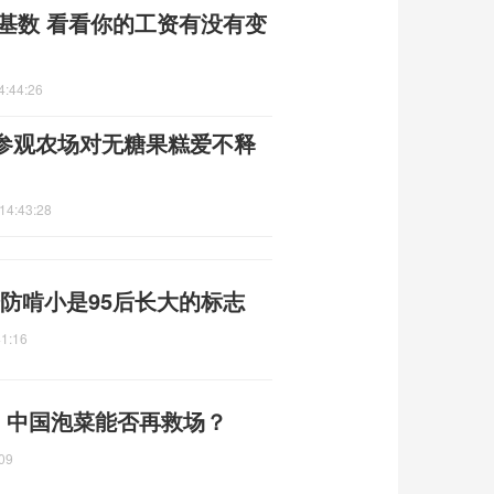
费基数 看看你的工资有没有变
4:44:26
参观农场对无糖果糕爱不释
14:43:28
始防啃小是95后长大的标志
41:16
” 中国泡菜能否再救场？
09