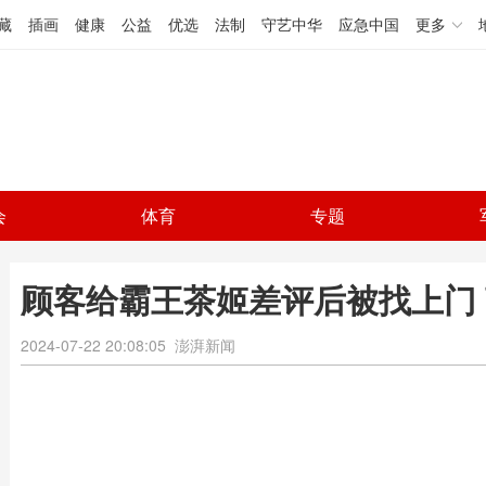
藏
插画
健康
公益
优选
法制
守艺中华
应急中国
更多
会
体育
专题
顾客给霸王茶姬差评后被找上门
2024-07-22 20:08:05
澎湃新闻