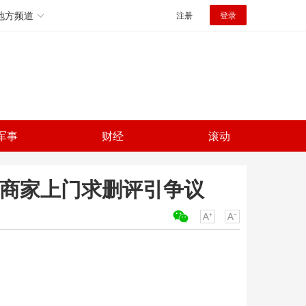
地方频道
注册
登录
军事
财经
滚动
 商家上门求删评引争议
关键词：