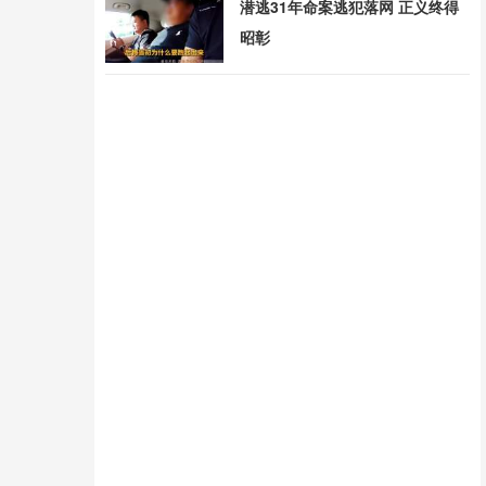
潜逃31年命案逃犯落网 正义终得
昭彰