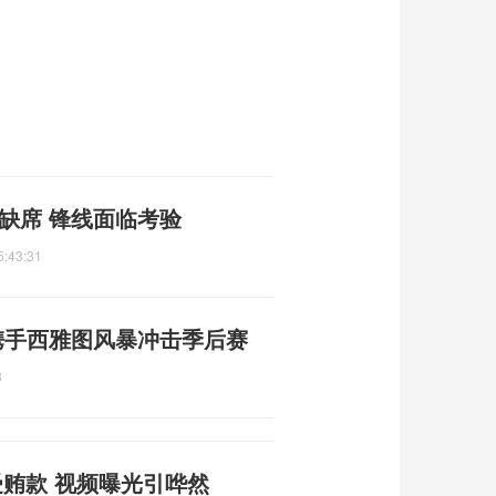
缺席 锋线面临考验
5:43:31
 携手西雅图风暴冲击季后赛
3
贿款 视频曝光引哗然