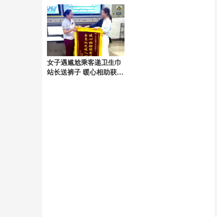
场
出炉
女子遇尴尬乘客递卫生巾
站长送裤子 暖心相助获锦
旗