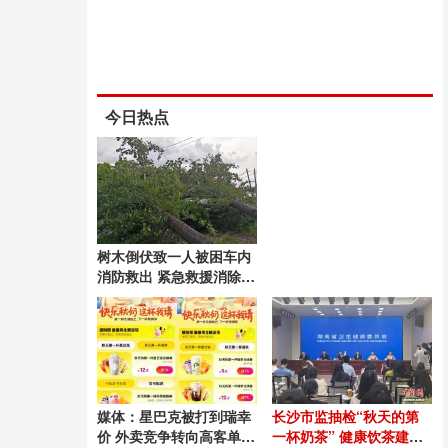
今日热点
树木倒伏致一人被困车内
消防救出 紧急救援消除触
电隐患
媒体：星巴克被打到瑞幸
长沙市监抽检“秋天的第
价 外卖竞争转向高客单市
一杯奶茶” 健康饮茶建议