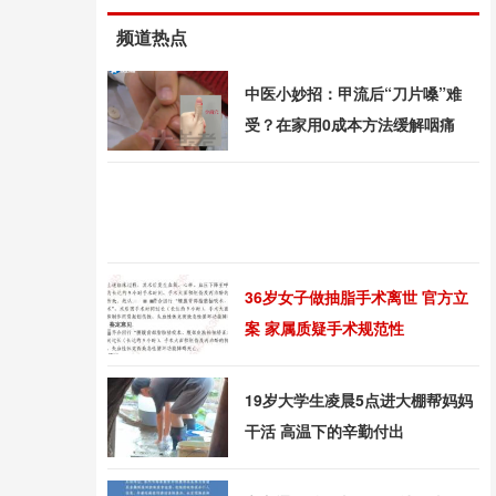
频道热点
中医小妙招：甲流后“刀片嗓”难
受？在家用0成本方法缓解咽痛
36岁女子做抽脂手术离世 官方立
案 家属质疑手术规范性
19岁大学生凌晨5点进大棚帮妈妈
干活 高温下的辛勤付出