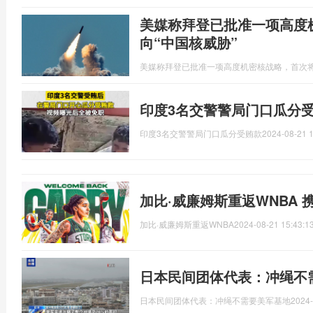
美媒称拜登已批准一项高度
向“中国核威胁”
美媒称拜登已批准一项高度机密核战略，首次将
印度3名交警警局门口瓜分受
印度3名交警警局门口瓜分受贿款
2024-08-21 1
加比·威廉姆斯重返WNBA
加比·威廉姆斯重返WNBA
2024-08-21 15:43:1
日本民间团体代表：冲绳不
日本民间团体代表：冲绳不需要美军基地
2024-