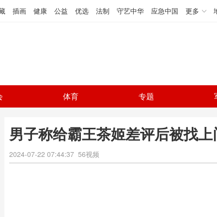
藏
插画
健康
公益
优选
法制
守艺中华
应急中国
更多
会
体育
专题
男子称给霸王茶姬差评后被找上
2024-07-22 07:44:37
56视频