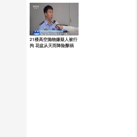
起
21楼高空抛物嫌疑人被行
拘 花盆从天而降险酿祸