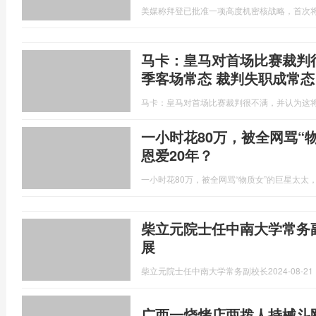
美媒称拜登已批准一项高度机密核战略，首次将
马卡：皇马对首场比赛裁判
季客场常态 裁判失职成常态
马卡：皇马对首场比赛裁判很不满，并认为这
一小时花80万，被全网骂“
恩爱20年？
一小时花80万，被全网骂“物质女”的巨星太太
柴立元院士任中南大学常务
展
柴立元院士任中南大学常务副校长
2024-08-21 
广西一烧烤店两拨人持械斗