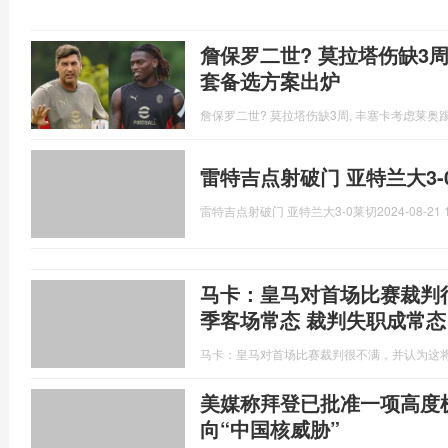
詹保罗二世? 莫拉塔伤缺3周
套备选方案出炉
詹保罗二世? 莫拉塔伤缺3周, 丰塞卡考虑莱奥
雷特吉点射破门 亚特兰大3-
雷特吉点射破门 亚特兰大3-0莱切
2024-08-21 
马卡：皇马对首场比赛裁判
季客场常态 裁判失职成常态
马卡：皇马对首场比赛裁判很不满，并认为这
美媒称拜登已批准一项高度
向“中国核威胁”