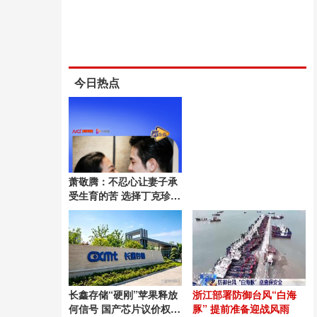
今日热点
萧敬腾：不忍心让妻子承
受生育的苦 选择丁克珍惜
当下
长鑫存储“硬刚”苹果释放
浙江部署防御台风“白海
何信号 国产芯片议价权崛
豚” 提前准备迎战风雨