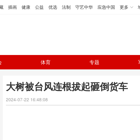
藏
插画
健康
公益
优选
法制
守艺中华
应急中国
更多
会
体育
专题
大树被台风连根拔起砸倒货车
2024-07-22 16:48:08