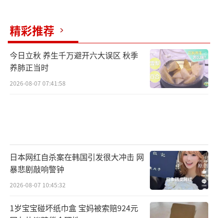
精彩推荐
今日立秋 养生千万避开六大误区 秋季
养肺正当时
2026-08-07 07:41:58
日本网红自杀案在韩国引发很大冲击 网
暴悲剧敲响警钟
2026-08-07 10:45:32
1岁宝宝碰坏纸巾盒 宝妈被索赔924元