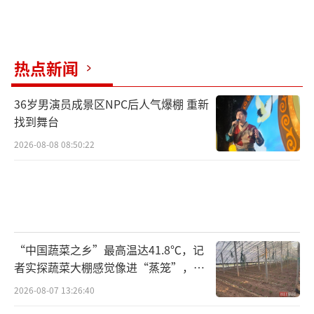
热点新闻
36岁男演员成景区NPC后人气爆棚 重新
找到舞台
2026-08-08 08:50:22
“中国蔬菜之乡”最高温达41.8℃，记
者实探蔬菜大棚感觉像进“蒸笼”，有
村民称只能凌晨两点起来干活
2026-08-07 13:26:40